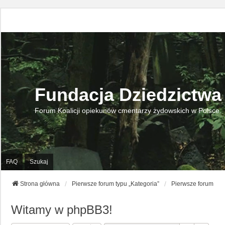
Fundacja Dziedzictwa
Forum Koalicji opiekunów cmentarzy żydowskich w Polsce.
FAQ
Szukaj
Strona główna
Pierwsze forum typu „Kategoria”
Pierwsze forum
Witamy w phpBB3!