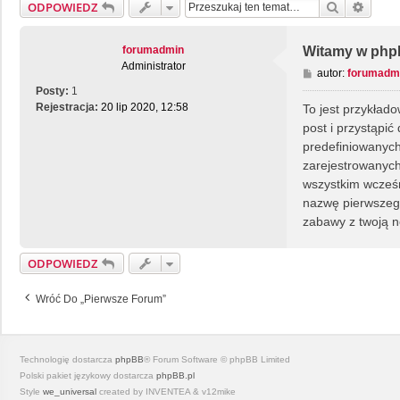
Szukaj
Wyszu
ODPOWIEDZ
forumadmin
Witamy w php
Administrator
P
autor:
forumadm
o
Posty:
1
s
Rejestracja:
20 lip 2020, 12:58
To jest przykłado
t
post i przystąpić
predefiniowanych
zarejestrowanych
wszystkim wcześn
nazwę pierwszego
zabawy z twoją 
ODPOWIEDZ
Wróć Do „Pierwsze Forum”
Technologię dostarcza
phpBB
® Forum Software © phpBB Limited
Polski pakiet językowy dostarcza
phpBB.pl
Style
we_universal
created by INVENTEA & v12mike