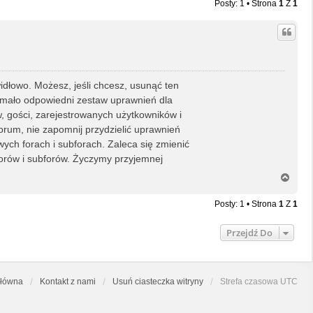
Posty: 1 • Strona
1
Z
1
idłowo. Możesz, jeśli chcesz, usunąć ten
rzymało odpowiedni zestaw uprawnień dla
, gości, zarejestrowanych użytkowników i
rum, nie zapomnij przydzielić uprawnień
ch forach i subforach. Zaleca się zmienić
orów i subforów. Życzymy przyjemnej
N
a
g
Posty: 1 • Strona
1
Z
1
ó
r
Przejdź Do
ę
główna
Kontakt z nami
Usuń ciasteczka witryny
Strefa czasowa
UTC