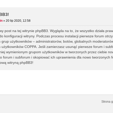
kiwanie Zaawansowane
BB3!
in
»
20 lip 2020, 12:58
wy post na tej witrynie phpBB3. Wygląda na to, że wszystko działa praw
 do konfiguracji witryny. Podczas procesu instalacji pierwsze forum ot
 grup użytkowników – administratorów, botów, globalnych moderatorów
 użytkowników COPPA. Jeśli zamierzasz usunąć pierwsze forum i subfo
iej wymienionym grupom użytkowników w tworzonych przez ciebie nowy
 forum i subforum i skopiować ich uprawnienia dla nowo tworzonych f
nową witryną phpBB3!
Strona 