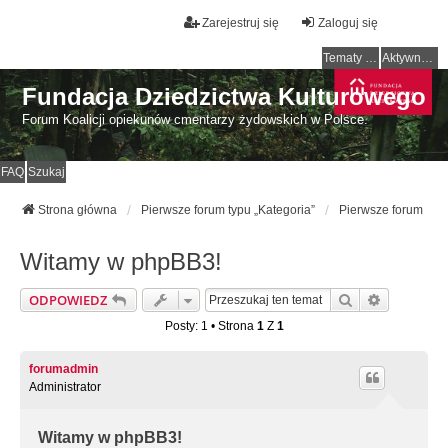
Zarejestruj się
Zaloguj się
Tematy bez odpowiedzi
Aktywne tematy
Fundacja Dziedzictwa Kulturowego
Forum Koalicji opiekunów cmentarzy żydowskich w Polsce.
FAQ
Szukaj
Strona główna
Pierwsze forum typu „Kategoria”
Pierwsze forum
Witamy w phpBB3!
Szukaj
Wyszukiw
ODPOWIEDZ
Posty: 1 • Strona
1
Z
1
forumadmin
Administrator
Witamy w phpBB3!