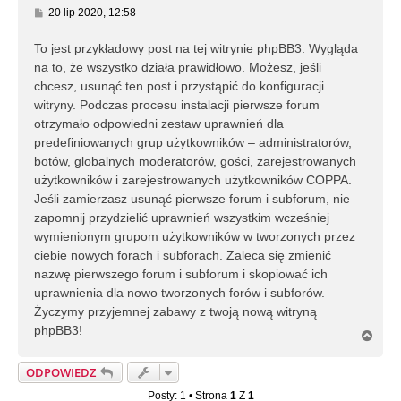
P
20 lip 2020, 12:58
o
s
To jest przykładowy post na tej witrynie phpBB3. Wygląda
t
na to, że wszystko działa prawidłowo. Możesz, jeśli
chcesz, usunąć ten post i przystąpić do konfiguracji
witryny. Podczas procesu instalacji pierwsze forum
otrzymało odpowiedni zestaw uprawnień dla
predefiniowanych grup użytkowników – administratorów,
botów, globalnych moderatorów, gości, zarejestrowanych
użytkowników i zarejestrowanych użytkowników COPPA.
Jeśli zamierzasz usunąć pierwsze forum i subforum, nie
zapomnij przydzielić uprawnień wszystkim wcześniej
wymienionym grupom użytkowników w tworzonych przez
ciebie nowych forach i subforach. Zaleca się zmienić
nazwę pierwszego forum i subforum i skopiować ich
uprawnienia dla nowo tworzonych forów i subforów.
Życzymy przyjemnej zabawy z twoją nową witryną
phpBB3!
N
a
g
ODPOWIEDZ
ó
r
Posty: 1 • Strona
1
Z
1