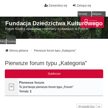
Zarejestruj się
Zaloguj się
Tematy bez odpowiedzi
Aktywne tematy
Fundacja Dziedzictwa Kulturowego
Forum Koalicji opiekunów cmentarzy żydowskich w Polsce.
FAQ
Szukaj
Strona główna
Pierwsze forum typu „Kategoria”
Pierwsze forum typu „Kategoria”
Subforum
Pierwsze forum
To jest twoje pierwsze forum typu „Forum”
Tematy:
1
Przejdź Do