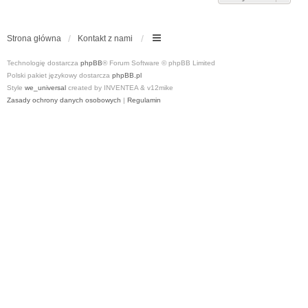
Strona główna
Kontakt z nami
Technologię dostarcza
phpBB
® Forum Software © phpBB Limited
Polski pakiet językowy dostarcza
phpBB.pl
Style
we_universal
created by INVENTEA & v12mike
Zasady ochrony danych osobowych
|
Regulamin