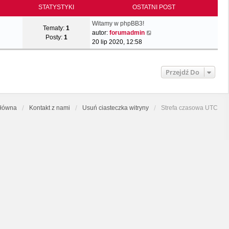
STATYSTYKI
OSTATNI POST
Witamy w phpBB3!
Tematy:
1
W
autor:
forumadmin
Posty:
1
y
20 lip 2020, 12:58
ś
w
i
Przejdź Do
e
t
l
n
główna
Kontakt z nami
Usuń ciasteczka witryny
Strefa czasowa
UTC
a
j
n
o
w
s
z
y
p
o
s
t