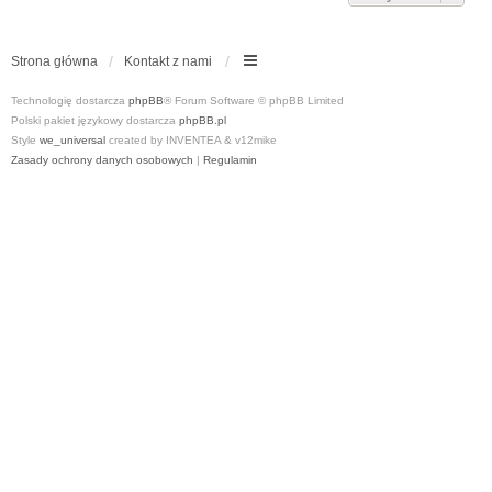
Strona główna
Kontakt z nami
Technologię dostarcza
phpBB
® Forum Software © phpBB Limited
Polski pakiet językowy dostarcza
phpBB.pl
Style
we_universal
created by INVENTEA & v12mike
Zasady ochrony danych osobowych
|
Regulamin