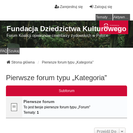
Zarejestruj się
Zaloguj się
Tematy bez odpowiedzi
Aktywne tematy
Fundacja Dziedzictwa Kulturowego
Forum Koalicji opiekunów cmentarzy żydowskich w Polsce.
FAQ
Szukaj
Strona główna
Pierwsze forum typu „Kategoria”
Pierwsze forum typu „Kategoria”
Subforum
Pierwsze forum
To jest twoje pierwsze forum typu „Forum”
Tematy:
1
Przejdź Do