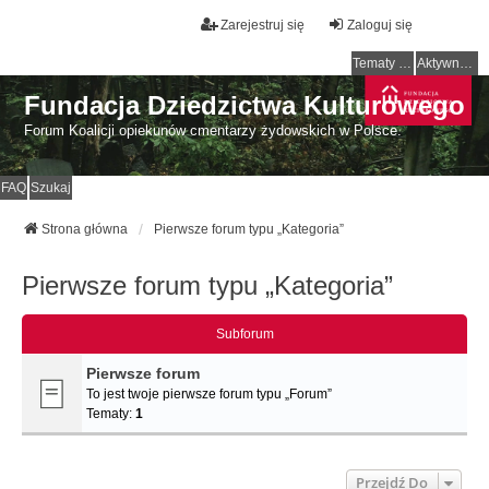
Zarejestruj się
Zaloguj się
Tematy bez odpowiedzi
Aktywne tematy
Fundacja Dziedzictwa Kulturowego
Forum Koalicji opiekunów cmentarzy żydowskich w Polsce.
FAQ
Szukaj
Strona główna
Pierwsze forum typu „Kategoria”
Pierwsze forum typu „Kategoria”
Subforum
Pierwsze forum
To jest twoje pierwsze forum typu „Forum”
Tematy:
1
Przejdź Do