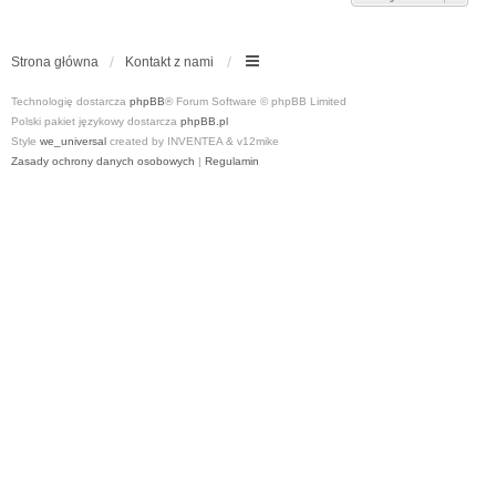
Strona główna
Kontakt z nami
Technologię dostarcza
phpBB
® Forum Software © phpBB Limited
Polski pakiet językowy dostarcza
phpBB.pl
Style
we_universal
created by INVENTEA & v12mike
Zasady ochrony danych osobowych
|
Regulamin