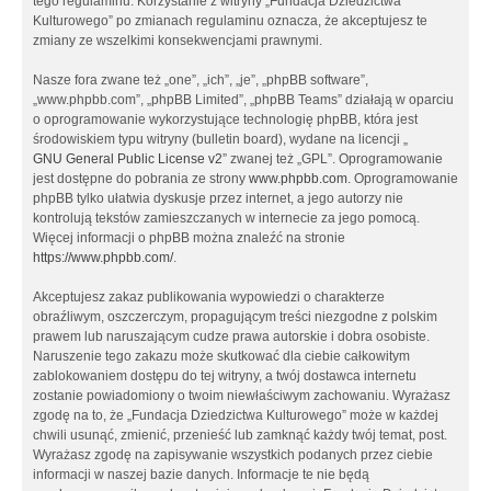
tego regulaminu. Korzystanie z witryny „Fundacja Dziedzictwa
Kulturowego” po zmianach regulaminu oznacza, że akceptujesz te
zmiany ze wszelkimi konsekwencjami prawnymi.
Nasze fora zwane też „one”, „ich”, „je”, „phpBB software”,
„www.phpbb.com”, „phpBB Limited”, „phpBB Teams” działają w oparciu
o oprogramowanie wykorzystujące technologię phpBB, która jest
środowiskiem typu witryny (bulletin board), wydane na licencji „
GNU General Public License v2
” zwanej też „GPL”. Oprogramowanie
jest dostępne do pobrania ze strony
www.phpbb.com
. Oprogramowanie
phpBB tylko ułatwia dyskusje przez internet, a jego autorzy nie
kontrolują tekstów zamieszczanych w internecie za jego pomocą.
Więcej informacji o phpBB można znaleźć na stronie
https://www.phpbb.com/
.
Akceptujesz zakaz publikowania wypowiedzi o charakterze
obraźliwym, oszczerczym, propagującym treści niezgodne z polskim
prawem lub naruszającym cudze prawa autorskie i dobra osobiste.
Naruszenie tego zakazu może skutkować dla ciebie całkowitym
zablokowaniem dostępu do tej witryny, a twój dostawca internetu
zostanie powiadomiony o twoim niewłaściwym zachowaniu. Wyrażasz
zgodę na to, że „Fundacja Dziedzictwa Kulturowego” może w każdej
chwili usunąć, zmienić, przenieść lub zamknąć każdy twój temat, post.
Wyrażasz zgodę na zapisywanie wszystkich podanych przez ciebie
informacji w naszej bazie danych. Informacje te nie będą