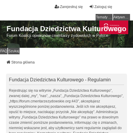
Zarejestruj się
Zaloguj się
Tematy bez odpowiedzi
Aktywne tematy
Fundacja Dziedzictwa Kulturowego
Forum Koalicji opiekunów cmentarzy żydowskich w Polsce.
FAQ
Szukaj
Strona główna
Fundacja Dziedzictwa Kulturowego - Regulamin
Rejestrując się na witrynie „Fundacja Dziedzictwa Kulturowego”,
zwanej dalej „my”, ”nas”, „nasza”, „Fundacja Dziedzictwa Kulturowego”,
„https://forum.cmentarzezydowskie.org:443”, akceptujesz
wyszczególnione poniżej postanowienia. Jeśli ich nie akceptujesz,
opuść to miejsce, naciskając przycisk „Nie akceptuję”. Administracja
witryny „Fundacja Dziedzictwa Kulturowego” ma prawo w dowolnym
czasie zmienić poniższe postanowienia, informując cię o zmianach,
niemniej wskazane jest, aby użytkownicy sami regularnie zaglądali do