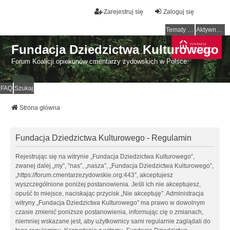
Zarejestruj się
Zaloguj się
Tematy bez odpowiedzi
Aktywne tematy
Fundacja Dziedzictwa Kulturowego
Forum Koalicji opiekunów cmentarzy żydowskich w Polsce.
FAQ
Szukaj
Strona główna
Fundacja Dziedzictwa Kulturowego - Regulamin
Rejestrując się na witrynie „Fundacja Dziedzictwa Kulturowego”,
zwanej dalej „my”, ”nas”, „nasza”, „Fundacja Dziedzictwa Kulturowego”,
„https://forum.cmentarzezydowskie.org:443”, akceptujesz
wyszczególnione poniżej postanowienia. Jeśli ich nie akceptujesz,
opuść to miejsce, naciskając przycisk „Nie akceptuję”. Administracja
witryny „Fundacja Dziedzictwa Kulturowego” ma prawo w dowolnym
czasie zmienić poniższe postanowienia, informując cię o zmianach,
niemniej wskazane jest, aby użytkownicy sami regularnie zaglądali do