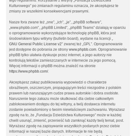
tego regulaminu. Korzystanie z witryny „Fundacja Dziedzictwa
Kulturowego” po zmianach regulaminu oznacza, że akceptujesz te
zmiany ze wszelkimi konsekwencjami prawnymi.
Nasze fora zwane też „one”, „ich”, „je”, „phpBB software”,
„www.phpbb.com”, „phpBB Limited”, „phpBB Teams” działają w oparciu
o oprogramowanie wykorzystujące technologię phpBB, która jest
środowiskiem typu witryny (bulletin board), wydane na licencji „
GNU General Public License v2
” zwanej też „GPL”. Oprogramowanie
jest dostępne do pobrania ze strony
www.phpbb.com
. Oprogramowanie
phpBB tylko ułatwia dyskusje przez internet, a jego autorzy nie
kontrolują tekstów zamieszczanych w internecie za jego pomocą.
Więcej informacji o phpBB można znaleźć na stronie
https://www.phpbb.com/
.
Akceptujesz zakaz publikowania wypowiedzi o charakterze
obraźliwym, oszczerczym, propagującym treści niezgodne z polskim
prawem lub naruszającym cudze prawa autorskie i dobra osobiste.
Naruszenie tego zakazu może skutkować dla ciebie całkowitym
zablokowaniem dostępu do tej witryny, a twój dostawca internetu
zostanie powiadomiony o twoim niewłaściwym zachowaniu. Wyrażasz
zgodę na to, że „Fundacja Dziedzictwa Kulturowego” może w każdej
chwili usunąć, zmienić, przenieść lub zamknąć każdy twój temat, post.
Wyrażasz zgodę na zapisywanie wszystkich podanych przez ciebie
informacji w naszej bazie danych. Informacje te nie będą