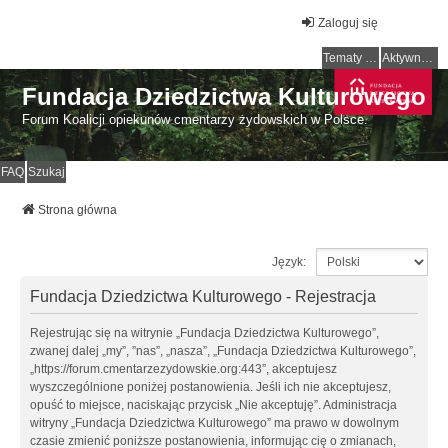
Zaloguj się
Tematy bez odpowiedzi
Aktywne tematy
Fundacja Dziedzictwa Kulturowego
Forum Koalicji opiekunów cmentarzy żydowskich w Polsce.
FAQ
Szukaj
Strona główna
Język:
Fundacja Dziedzictwa Kulturowego - Rejestracja
Rejestrując się na witrynie „Fundacja Dziedzictwa Kulturowego”,
zwanej dalej „my”, ”nas”, „nasza”, „Fundacja Dziedzictwa Kulturowego”,
„https://forum.cmentarzezydowskie.org:443”, akceptujesz
wyszczególnione poniżej postanowienia. Jeśli ich nie akceptujesz,
opuść to miejsce, naciskając przycisk „Nie akceptuję”. Administracja
witryny „Fundacja Dziedzictwa Kulturowego” ma prawo w dowolnym
czasie zmienić poniższe postanowienia, informując cię o zmianach,