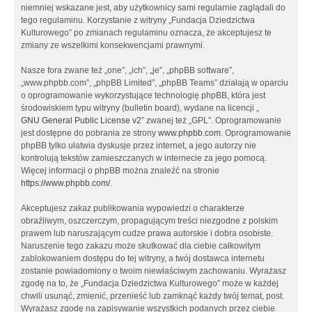
niemniej wskazane jest, aby użytkownicy sami regularnie zaglądali do
tego regulaminu. Korzystanie z witryny „Fundacja Dziedzictwa
Kulturowego” po zmianach regulaminu oznacza, że akceptujesz te
zmiany ze wszelkimi konsekwencjami prawnymi.
Nasze fora zwane też „one”, „ich”, „je”, „phpBB software”,
„www.phpbb.com”, „phpBB Limited”, „phpBB Teams” działają w oparciu
o oprogramowanie wykorzystujące technologię phpBB, która jest
środowiskiem typu witryny (bulletin board), wydane na licencji „
GNU General Public License v2
” zwanej też „GPL”. Oprogramowanie
jest dostępne do pobrania ze strony
www.phpbb.com
. Oprogramowanie
phpBB tylko ułatwia dyskusje przez internet, a jego autorzy nie
kontrolują tekstów zamieszczanych w internecie za jego pomocą.
Więcej informacji o phpBB można znaleźć na stronie
https://www.phpbb.com/
.
Akceptujesz zakaz publikowania wypowiedzi o charakterze
obraźliwym, oszczerczym, propagującym treści niezgodne z polskim
prawem lub naruszającym cudze prawa autorskie i dobra osobiste.
Naruszenie tego zakazu może skutkować dla ciebie całkowitym
zablokowaniem dostępu do tej witryny, a twój dostawca internetu
zostanie powiadomiony o twoim niewłaściwym zachowaniu. Wyrażasz
zgodę na to, że „Fundacja Dziedzictwa Kulturowego” może w każdej
chwili usunąć, zmienić, przenieść lub zamknąć każdy twój temat, post.
Wyrażasz zgodę na zapisywanie wszystkich podanych przez ciebie