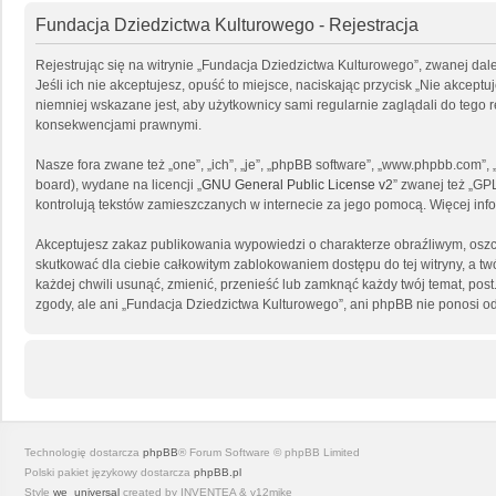
Fundacja Dziedzictwa Kulturowego - Rejestracja
Rejestrując się na witrynie „Fundacja Dziedzictwa Kulturowego”, zwanej dal
Jeśli ich nie akceptujesz, opuść to miejsce, naciskając przycisk „Nie akce
niemniej wskazane jest, aby użytkownicy sami regularnie zaglądali do tego
konsekwencjami prawnymi.
Nasze fora zwane też „one”, „ich”, „je”, „phpBB software”, „www.phpbb.com”
board), wydane na licencji „
GNU General Public License v2
” zwanej też „GP
kontrolują tekstów zamieszczanych w internecie za jego pomocą. Więcej in
Akceptujesz zakaz publikowania wypowiedzi o charakterze obraźliwym, osz
skutkować dla ciebie całkowitym zablokowaniem dostępu do tej witryny, a 
każdej chwili usunąć, zmienić, przenieść lub zamknąć każdy twój temat, po
zgody, ale ani „Fundacja Dziedzictwa Kulturowego”, ani phpBB nie ponosi o
Technologię dostarcza
phpBB
® Forum Software © phpBB Limited
Polski pakiet językowy dostarcza
phpBB.pl
Style
we_universal
created by INVENTEA & v12mike