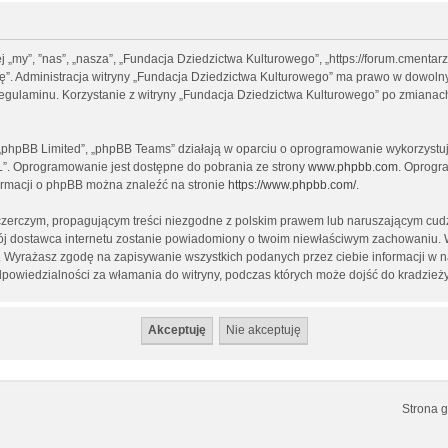
ej „my”, ”nas”, „nasza”, „Fundacja Dziedzictwa Kulturowego”, „https://forum.cment
ptuję”. Administracja witryny „Fundacja Dziedzictwa Kulturowego” ma prawo w dowol
 regulaminu. Korzystanie z witryny „Fundacja Dziedzictwa Kulturowego” po zmianac
, „phpBB Limited”, „phpBB Teams” działają w oparciu o oprogramowanie wykorzystują
L”. Oprogramowanie jest dostępne do pobrania ze strony
www.phpbb.com
. Oprogra
formacji o phpBB można znaleźć na stronie
https://www.phpbb.com/
.
czerczym, propagującym treści niezgodne z polskim prawem lub naruszającym cudz
twój dostawca internetu zostanie powiadomiony o twoim niewłaściwym zachowaniu.
st. Wyrażasz zgodę na zapisywanie wszystkich podanych przez ciebie informacji w 
dpowiedzialności za włamania do witryny, podczas których może dojść do kradzież
Strona 