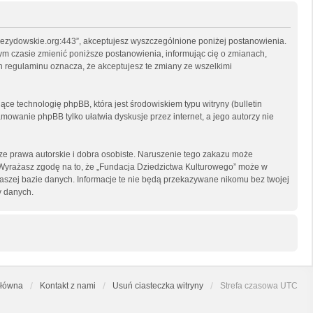
arzezydowskie.org:443”, akceptujesz wyszczególnione poniżej postanowienia.
nym czasie zmienić poniższe postanowienia, informując cię o zmianach,
h regulaminu oznacza, że akceptujesz te zmiany ze wszelkimi
ce technologię phpBB, która jest środowiskiem typu witryny (bulletin
mowanie phpBB tylko ułatwia dyskusje przez internet, a jego autorzy nie
e prawa autorskie i dobra osobiste. Naruszenie tego zakazu może
 Wyrażasz zgodę na to, że „Fundacja Dziedzictwa Kulturowego” może w
naszej bazie danych. Informacje te nie będą przekazywane nikomu bez twojej
y danych.
główna
Kontakt z nami
Usuń ciasteczka witryny
Strefa czasowa
UTC