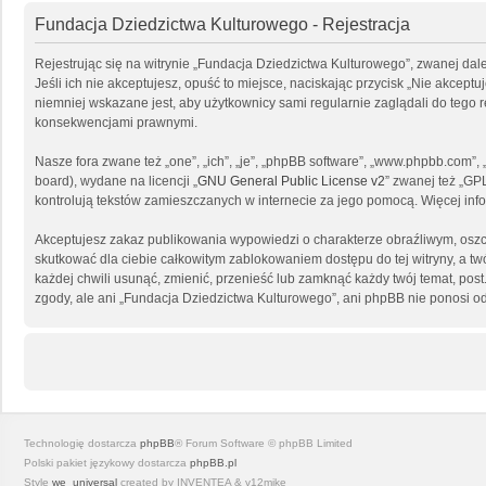
Fundacja Dziedzictwa Kulturowego - Rejestracja
Rejestrując się na witrynie „Fundacja Dziedzictwa Kulturowego”, zwanej dal
Jeśli ich nie akceptujesz, opuść to miejsce, naciskając przycisk „Nie akce
niemniej wskazane jest, aby użytkownicy sami regularnie zaglądali do tego
konsekwencjami prawnymi.
Nasze fora zwane też „one”, „ich”, „je”, „phpBB software”, „www.phpbb.com”
board), wydane na licencji „
GNU General Public License v2
” zwanej też „GP
kontrolują tekstów zamieszczanych w internecie za jego pomocą. Więcej in
Akceptujesz zakaz publikowania wypowiedzi o charakterze obraźliwym, osz
skutkować dla ciebie całkowitym zablokowaniem dostępu do tej witryny, a 
każdej chwili usunąć, zmienić, przenieść lub zamknąć każdy twój temat, po
zgody, ale ani „Fundacja Dziedzictwa Kulturowego”, ani phpBB nie ponosi o
Technologię dostarcza
phpBB
® Forum Software © phpBB Limited
Polski pakiet językowy dostarcza
phpBB.pl
Style
we_universal
created by INVENTEA & v12mike