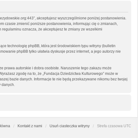
arzezydowskie.org:443”, akceptujesz wyszczególnione poniżej postanowienia.
nym czasie zmienić poniższe postanowienia, informując cię o zmianach,
h regulaminu oznacza, że akceptujesz te zmiany ze wszelkimi
ce technologię phpBB, która jest środowiskiem typu witryny (bulletin
mowanie phpBB tylko ułatwia dyskusje przez internet, a jego autorzy nie
e prawa autorskie i dobra osobiste. Naruszenie tego zakazu może
 Wyrażasz zgodę na to, że „Fundacja Dziedzictwa Kulturowego” może w
naszej bazie danych. Informacje te nie będą przekazywane nikomu bez twojej
y danych.
główna
Kontakt z nami
Usuń ciasteczka witryny
Strefa czasowa
UTC