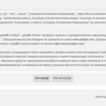
ej „my”, ”nas”, „nasza”, „Fundacja Dziedzictwa Kulturowego”, „https://forum.cment
ptuję”. Administracja witryny „Fundacja Dziedzictwa Kulturowego” ma prawo w dowol
 regulaminu. Korzystanie z witryny „Fundacja Dziedzictwa Kulturowego” po zmianac
, „phpBB Limited”, „phpBB Teams” działają w oparciu o oprogramowanie wykorzystują
L”. Oprogramowanie jest dostępne do pobrania ze strony
www.phpbb.com
. Oprogra
formacji o phpBB można znaleźć na stronie
https://www.phpbb.com/
.
czerczym, propagującym treści niezgodne z polskim prawem lub naruszającym cudz
twój dostawca internetu zostanie powiadomiony o twoim niewłaściwym zachowaniu.
st. Wyrażasz zgodę na zapisywanie wszystkich podanych przez ciebie informacji w 
dpowiedzialności za włamania do witryny, podczas których może dojść do kradzież
Strona 