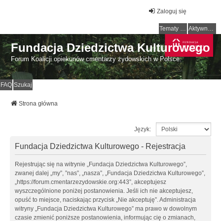
Zaloguj się
Tematy bez odpowiedzi
Aktywne tematy
Fundacja Dziedzictwa Kulturowego
Forum Koalicji opiekunów cmentarzy żydowskich w Polsce.
FAQ
Szukaj
Strona główna
Język:
Fundacja Dziedzictwa Kulturowego - Rejestracja
Rejestrując się na witrynie „Fundacja Dziedzictwa Kulturowego”,
zwanej dalej „my”, ”nas”, „nasza”, „Fundacja Dziedzictwa Kulturowego”,
„https://forum.cmentarzezydowskie.org:443”, akceptujesz
wyszczególnione poniżej postanowienia. Jeśli ich nie akceptujesz,
opuść to miejsce, naciskając przycisk „Nie akceptuję”. Administracja
witryny „Fundacja Dziedzictwa Kulturowego” ma prawo w dowolnym
czasie zmienić poniższe postanowienia, informując cię o zmianach,