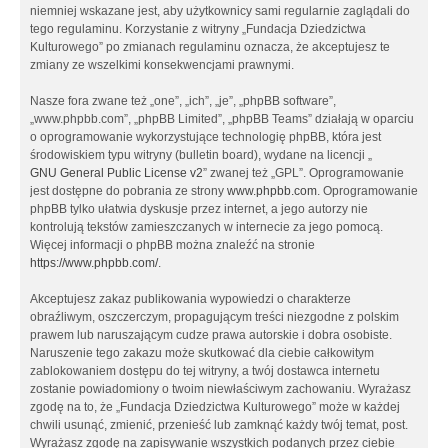
niemniej wskazane jest, aby użytkownicy sami regularnie zaglądali do
tego regulaminu. Korzystanie z witryny „Fundacja Dziedzictwa
Kulturowego” po zmianach regulaminu oznacza, że akceptujesz te
zmiany ze wszelkimi konsekwencjami prawnymi.
Nasze fora zwane też „one”, „ich”, „je”, „phpBB software”,
„www.phpbb.com”, „phpBB Limited”, „phpBB Teams” działają w oparciu
o oprogramowanie wykorzystujące technologię phpBB, która jest
środowiskiem typu witryny (bulletin board), wydane na licencji „
GNU General Public License v2
” zwanej też „GPL”. Oprogramowanie
jest dostępne do pobrania ze strony
www.phpbb.com
. Oprogramowanie
phpBB tylko ułatwia dyskusje przez internet, a jego autorzy nie
kontrolują tekstów zamieszczanych w internecie za jego pomocą.
Więcej informacji o phpBB można znaleźć na stronie
https://www.phpbb.com/
.
Akceptujesz zakaz publikowania wypowiedzi o charakterze
obraźliwym, oszczerczym, propagującym treści niezgodne z polskim
prawem lub naruszającym cudze prawa autorskie i dobra osobiste.
Naruszenie tego zakazu może skutkować dla ciebie całkowitym
zablokowaniem dostępu do tej witryny, a twój dostawca internetu
zostanie powiadomiony o twoim niewłaściwym zachowaniu. Wyrażasz
zgodę na to, że „Fundacja Dziedzictwa Kulturowego” może w każdej
chwili usunąć, zmienić, przenieść lub zamknąć każdy twój temat, post.
Wyrażasz zgodę na zapisywanie wszystkich podanych przez ciebie