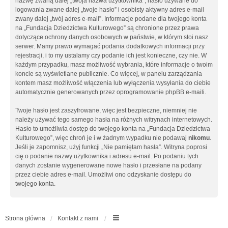
nazwę zwaną dalej „twoja nazwa użytkownika”, hasło używane do
logowania zwane dalej „twoje hasło” i osobisty aktywny adres e-mail
zwany dalej „twój adres e-mail”. Informacje podane dla twojego konta
na „Fundacja Dziedzictwa Kulturowego” są chronione przez prawa
dotyczące ochrony danych osobowych w państwie, w którym stoi nasz
serwer. Mamy prawo wymagać podania dodatkowych informacji przy
rejestracji, i to my ustalamy czy podanie ich jest konieczne, czy nie. W
każdym przypadku, masz możliwość wybrania, które informacje o twoim
koncie są wyświetlane publicznie. Co więcej, w panelu zarządzania
kontem masz możliwość włączenia lub wyłączenia wysyłania do ciebie
automatycznie generowanych przez oprogramowanie phpBB e-maili.
Twoje hasło jest zaszyfrowane, więc jest bezpieczne, niemniej nie
należy używać tego samego hasła na różnych witrynach internetowych.
Hasło to umożliwia dostęp do twojego konta na „Fundacja Dziedzictwa
Kulturowego”, więc chroń je i w żadnym wypadku nie podawaj
nikomu
.
Jeśli je zapomnisz, użyj funkcji „Nie pamiętam hasła”. Witryna poprosi
cię o podanie nazwy użytkownika i adresu e-mail. Po podaniu tych
danych zostanie wygenerowane nowe hasło i przesłane na podany
przez ciebie adres e-mail. Umożliwi ono odzyskanie dostępu do
twojego konta.
Strona główna
Kontakt z nami