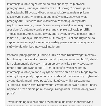
Informacje o tobie są zbierane na dwa sposoby. Po pierwsze,
przeglądanie „Fundacja Dziedzictwa Kulturowego” powoduje, że
aplikacja phpBB tworzy kilka ciasteczek, które są małymi plikami
tekstowymi pobranymi do katalogu plików tymczasowych twojej
przeglądarki. Pierwsze dwa ciasteczka zawierają identyfikator
użytkownika zwany „user-id” i anonimowy identyfikator sesji zwany
„session-id”, automatycznie przyznane ci przez aplikację phpBB.
Trzecie ciasteczko zostanie utworzone, gdy przejrzysz chociaż jeden
temat na „Fundacja Dziedzictwa Kulturowego”. Jest ono używane do
zapisania informacji, które tematy zostały przez ciebie przeczytane i
służy do ułatwienia ci nawigacji na forum.
W czasie przeglądania „Fundacja Dziedzictwa Kulturowego” możemy
też utworzyć ciasteczka niezależne od oprogramowania phpBB, ale ich
ten dokument nie dotyczy – ma on opisywać tylko strony stworzone
przez oprogramowanie phpBB. Drugi sposób, w jaki zbieramy
informacje o tobie, to dane wysyłane przez ciebie do nas. Mogą być to
między innymi posty napisane przez ciebie jako anonimowy użytkownik
zwane dalej „anonimowe posty”, konta użytkownika założone na
„Fundacja Dziedzictwa Kulturowego” zwane dalej „twoje konto” i posty
napisane przez ciebie po rejestracji i zalogowaniu zwane dalej „twoje
posty”.
Twoje konto będzie zawierać przynajmniej unikalną identyfikacyjną