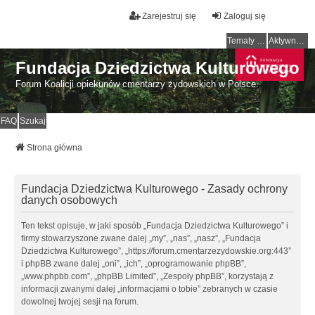
Zarejestruj się
Zaloguj się
Tematy bez odpowiedzi
Aktywne tematy
Fundacja Dziedzictwa Kulturowego
Forum Koalicji opiekunów cmentarzy żydowskich w Polsce.
FAQ
Szukaj
Strona główna
Fundacja Dziedzictwa Kulturowego - Zasady ochrony
danych osobowych
Ten tekst opisuje, w jaki sposób „Fundacja Dziedzictwa Kulturowego” i
firmy stowarzyszone zwane dalej „my”, „nas”, „nasz”, „Fundacja
Dziedzictwa Kulturowego”, „https://forum.cmentarzezydowskie.org:443”
i phpBB zwane dalej „oni”, „ich”, „oprogramowanie phpBB”,
„www.phpbb.com”, „phpBB Limited”, „Zespoły phpBB”, korzystają z
informacji zwanymi dalej „informacjami o tobie” zebranych w czasie
dowolnej twojej sesji na forum.