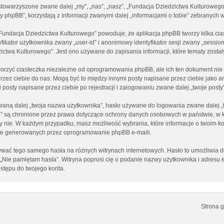
 stowarzyszone zwane dalej „my”, „nas”, „nasz”, „Fundacja Dziedzictwa Kulturowego
phpBB”, korzystają z informacji zwanymi dalej „informacjami o tobie” zebranych w 
„Fundacja Dziedzictwa Kulturowego” powoduje, że aplikacja phpBB tworzy kilka cia
ikator użytkownika zwany „user-id” i anonimowy identyfikator sesji zwany „session
ctwa Kulturowego”. Jest ono używane do zapisania informacji, które tematy zostały 
orzyć ciasteczka niezależne od oprogramowania phpBB, ale ich ten dokument nie 
 przez ciebie do nas. Mogą być to między innymi posty napisane przez ciebie jak
posty napisane przez ciebie po rejestracji i zalogowaniu zwane dalej „twoje posty”
aną dalej „twoja nazwa użytkownika”, hasło używane do logowania zwane dalej „two
go” są chronione przez prawa dotyczące ochrony danych osobowych w państwie, w
e, czy nie. W każdym przypadku, masz możliwość wybrania, które informacje o twoim
nie generowanych przez oprogramowanie phpBB e-maili.
używać tego samego hasła na różnych witrynach internetowych. Hasło to umożliwia 
cji „Nie pamiętam hasła”. Witryna poprosi cię o podanie nazwy użytkownika i adre
stępu do twojego konta.
Strona 