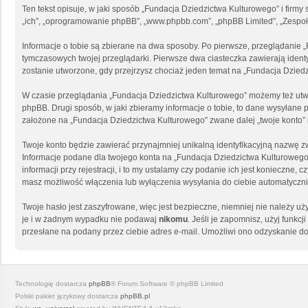
Ten tekst opisuje, w jaki sposób „Fundacja Dziedzictwa Kulturowego” i firmy
„ich”, „oprogramowanie phpBB”, „www.phpbb.com”, „phpBB Limited”, „Zespoły 
Informacje o tobie są zbierane na dwa sposoby. Po pierwsze, przeglądanie 
tymczasowych twojej przeglądarki. Pierwsze dwa ciasteczka zawierają identyf
zostanie utworzone, gdy przejrzysz chociaż jeden temat na „Fundacja Dziedzi
W czasie przeglądania „Fundacja Dziedzictwa Kulturowego” możemy też utw
phpBB. Drugi sposób, w jaki zbieramy informacje o tobie, to dane wysyłane
założone na „Fundacja Dziedzictwa Kulturowego” zwane dalej „twoje konto” i 
Twoje konto będzie zawierać przynajmniej unikalną identyfikacyjną nazwę zw
Informacje podane dla twojego konta na „Fundacja Dziedzictwa Kulturowe
informacji przy rejestracji, i to my ustalamy czy podanie ich jest konieczn
masz możliwość włączenia lub wyłączenia wysyłania do ciebie automatycz
Twoje hasło jest zaszyfrowane, więc jest bezpieczne, niemniej nie należy 
je i w żadnym wypadku nie podawaj
nikomu
. Jeśli je zapomnisz, użyj funk
przesłane na podany przez ciebie adres e-mail. Umożliwi ono odzyskanie do
Technologię dostarcza
phpBB
® Forum Software © phpBB Limited
Polski pakiet językowy dostarcza
phpBB.pl