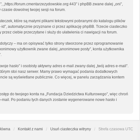
”, „https://forum.cmentarzezydowskie.org:443” i phpBB zwane dalej „oni”,
czasie dowolnej twojej sesji na forum.
steczek, które są małymi plikami tekstowymi pobranymi do katalogu plików
-id”, automatycznie przyznane ci przez aplikację phpBB. Trzecie ciasteczko
przez ciebie przeczytane i służy do ułatwienia ci nawigacji na forum.
dotyczy – ma on opisywać tylko strony stworzone przez oprogramowanie
o anonimowy użytkownik zwane dalej „anonimowe posty”, konta użytkownika
.
je hasło” i osobisty aktywny adres e-mail zwany dalej „twój adres e-mail”.
 którym stoi nasz serwer. Mamy prawo wymagać podania dodatkowych
 koncie są wyświetlane publicznie. Co więcej, w panelu zarządzania kontem
dostęp do twojego konta na „Fundacja Dziedzictwa Kulturowego”, więc chroń
su e-mail. Po podaniu tych danych zostanie wygenerowane nowe hasło i
główna
Kontakt z nami
Usuń ciasteczka witryny
Strefa czasowa
UTC