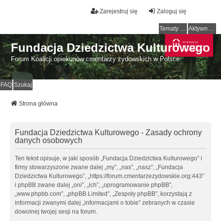
Zarejestruj się
Zaloguj się
Tematy bez odpowiedzi
Aktywne tematy
Fundacja Dziedzictwa Kulturowego
Forum Koalicji opiekunów cmentarzy żydowskich w Polsce.
FAQ
Szukaj
Strona główna
Fundacja Dziedzictwa Kulturowego - Zasady ochrony
danych osobowych
Ten tekst opisuje, w jaki sposób „Fundacja Dziedzictwa Kulturowego” i
firmy stowarzyszone zwane dalej „my”, „nas”, „nasz”, „Fundacja
Dziedzictwa Kulturowego”, „https://forum.cmentarzezydowskie.org:443”
i phpBB zwane dalej „oni”, „ich”, „oprogramowanie phpBB”,
„www.phpbb.com”, „phpBB Limited”, „Zespoły phpBB”, korzystają z
informacji zwanymi dalej „informacjami o tobie” zebranych w czasie
dowolnej twojej sesji na forum.