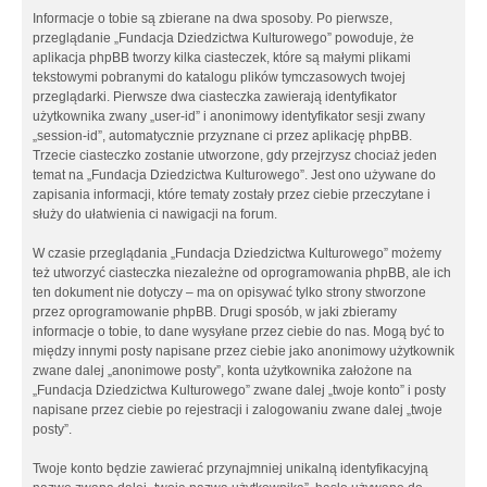
Informacje o tobie są zbierane na dwa sposoby. Po pierwsze,
przeglądanie „Fundacja Dziedzictwa Kulturowego” powoduje, że
aplikacja phpBB tworzy kilka ciasteczek, które są małymi plikami
tekstowymi pobranymi do katalogu plików tymczasowych twojej
przeglądarki. Pierwsze dwa ciasteczka zawierają identyfikator
użytkownika zwany „user-id” i anonimowy identyfikator sesji zwany
„session-id”, automatycznie przyznane ci przez aplikację phpBB.
Trzecie ciasteczko zostanie utworzone, gdy przejrzysz chociaż jeden
temat na „Fundacja Dziedzictwa Kulturowego”. Jest ono używane do
zapisania informacji, które tematy zostały przez ciebie przeczytane i
służy do ułatwienia ci nawigacji na forum.
W czasie przeglądania „Fundacja Dziedzictwa Kulturowego” możemy
też utworzyć ciasteczka niezależne od oprogramowania phpBB, ale ich
ten dokument nie dotyczy – ma on opisywać tylko strony stworzone
przez oprogramowanie phpBB. Drugi sposób, w jaki zbieramy
informacje o tobie, to dane wysyłane przez ciebie do nas. Mogą być to
między innymi posty napisane przez ciebie jako anonimowy użytkownik
zwane dalej „anonimowe posty”, konta użytkownika założone na
„Fundacja Dziedzictwa Kulturowego” zwane dalej „twoje konto” i posty
napisane przez ciebie po rejestracji i zalogowaniu zwane dalej „twoje
posty”.
Twoje konto będzie zawierać przynajmniej unikalną identyfikacyjną