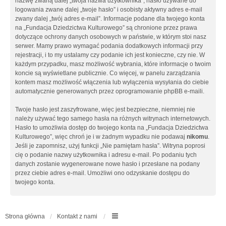
nazwę zwaną dalej „twoja nazwa użytkownika”, hasło używane do
logowania zwane dalej „twoje hasło” i osobisty aktywny adres e-mail
zwany dalej „twój adres e-mail”. Informacje podane dla twojego konta
na „Fundacja Dziedzictwa Kulturowego” są chronione przez prawa
dotyczące ochrony danych osobowych w państwie, w którym stoi nasz
serwer. Mamy prawo wymagać podania dodatkowych informacji przy
rejestracji, i to my ustalamy czy podanie ich jest konieczne, czy nie. W
każdym przypadku, masz możliwość wybrania, które informacje o twoim
koncie są wyświetlane publicznie. Co więcej, w panelu zarządzania
kontem masz możliwość włączenia lub wyłączenia wysyłania do ciebie
automatycznie generowanych przez oprogramowanie phpBB e-maili.
Twoje hasło jest zaszyfrowane, więc jest bezpieczne, niemniej nie
należy używać tego samego hasła na różnych witrynach internetowych.
Hasło to umożliwia dostęp do twojego konta na „Fundacja Dziedzictwa
Kulturowego”, więc chroń je i w żadnym wypadku nie podawaj
nikomu
.
Jeśli je zapomnisz, użyj funkcji „Nie pamiętam hasła”. Witryna poprosi
cię o podanie nazwy użytkownika i adresu e-mail. Po podaniu tych
danych zostanie wygenerowane nowe hasło i przesłane na podany
przez ciebie adres e-mail. Umożliwi ono odzyskanie dostępu do
twojego konta.
Strona główna
Kontakt z nami