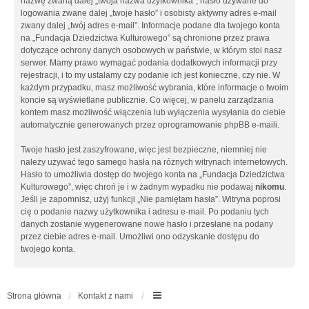
nazwę zwaną dalej „twoja nazwa użytkownika”, hasło używane do
logowania zwane dalej „twoje hasło” i osobisty aktywny adres e-mail
zwany dalej „twój adres e-mail”. Informacje podane dla twojego konta
na „Fundacja Dziedzictwa Kulturowego” są chronione przez prawa
dotyczące ochrony danych osobowych w państwie, w którym stoi nasz
serwer. Mamy prawo wymagać podania dodatkowych informacji przy
rejestracji, i to my ustalamy czy podanie ich jest konieczne, czy nie. W
każdym przypadku, masz możliwość wybrania, które informacje o twoim
koncie są wyświetlane publicznie. Co więcej, w panelu zarządzania
kontem masz możliwość włączenia lub wyłączenia wysyłania do ciebie
automatycznie generowanych przez oprogramowanie phpBB e-maili.
Twoje hasło jest zaszyfrowane, więc jest bezpieczne, niemniej nie
należy używać tego samego hasła na różnych witrynach internetowych.
Hasło to umożliwia dostęp do twojego konta na „Fundacja Dziedzictwa
Kulturowego”, więc chroń je i w żadnym wypadku nie podawaj
nikomu
.
Jeśli je zapomnisz, użyj funkcji „Nie pamiętam hasła”. Witryna poprosi
cię o podanie nazwy użytkownika i adresu e-mail. Po podaniu tych
danych zostanie wygenerowane nowe hasło i przesłane na podany
przez ciebie adres e-mail. Umożliwi ono odzyskanie dostępu do
twojego konta.
Strona główna
Kontakt z nami