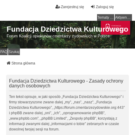
Zarejestruj się
Zaloguj się
Tematy bez odpowiedzi
Aktywne tematy
Fundacja Dziedzictwa Kulturowego
Forum Koalicji opiekunów cmentarzy żydowskich w Polsce.
FAQ
Szukaj
Strona główna
Fundacja Dziedzictwa Kulturowego - Zasady ochrony
danych osobowych
Ten tekst opisuje, w jaki sposób „Fundacja Dziedzictwa Kulturowego” i
firmy stowarzyszone zwane dalej „my”, „nas”, „nasz”, „Fundacja
Dziedzictwa Kulturowego”, „https://forum.cmentarzezydowskie.org:443”
i phpBB zwane dalej „oni”, „ich”, „oprogramowanie phpBB”,
„www.phpbb.com”, „phpBB Limited”, „Zespoły phpBB”, korzystają z
informacji zwanymi dalej „informacjami o tobie” zebranych w czasie
dowolnej twojej sesji na forum.