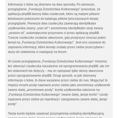
Informacje o tobie są zbierane na dwa sposoby. Po pierwsze,
przeglądanie „Fundacja Dziedzictwa Kulturowego” powoduje, że
aplikacja phpBB tworzy kilka ciasteczek, które są małymi plikami
tekstowymi pobranymi do katalogu plików tymczasowych twojej
przeglądarki. Pierwsze dwa ciasteczka zawierają identyfikator
użytkownika zwany „user-id” i anonimowy identyfikator sesji zwany
„session-id”, automatycznie przyznane ci przez aplikację phpBB.
Trzecie ciasteczko zostanie utworzone, gdy przejrzysz chociaż jeden
temat na „Fundacja Dziedzictwa Kulturowego”. Jest ono używane do
zapisania informacji, które tematy zostały przez ciebie przeczytane i
służy do ułatwienia ci nawigacji na forum.
W czasie przeglądania „Fundacja Dziedzictwa Kulturowego” możemy
też utworzyć ciasteczka niezależne od oprogramowania phpBB, ale ich
ten dokument nie dotyczy – ma on opisywać tylko strony stworzone
przez oprogramowanie phpBB. Drugi sposób, w jaki zbieramy
informacje o tobie, to dane wysyłane przez ciebie do nas. Mogą być to
między innymi posty napisane przez ciebie jako anonimowy użytkownik
zwane dalej „anonimowe posty”, konta użytkownika założone na
„Fundacja Dziedzictwa Kulturowego” zwane dalej „twoje konto” i posty
napisane przez ciebie po rejestracji i zalogowaniu zwane dalej „twoje
posty”.
Twoje konto będzie zawierać przynajmniej unikalną identyfikacyjną