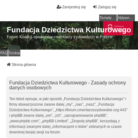
Zarejestruj się
Zaloguj się
Tematy bez odpowiedzi
Aktywne tematy
Fundacja Dziedzictwa Kulturowego
Forum Koalicji opiekunów cmentarzy żydowskich w Polsce.
FAQ
Szukaj
Strona główna
Fundacja Dziedzictwa Kulturowego - Zasady ochrony
danych osobowych
Ten tekst opisuje, w jaki sposób „Fundacja Dziedzictwa Kulturowego” i
firmy stowarzyszone zwane dalej „my”, „nas”, „nasz”, „Fundacja
Dziedzictwa Kulturowego”, „https://forum.cmentarzezydowskie.org:443”
i phpBB zwane dalej „oni”, „ich”, „oprogramowanie phpBB”,
„www.phpbb.com”, „phpBB Limited”, „Zespoły phpBB”, korzystają z
informacji zwanymi dalej „informacjami o tobie” zebranych w czasie
dowolnej twojej sesji na forum.