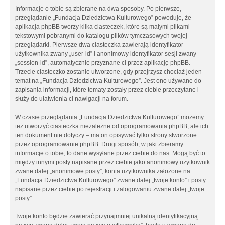
Informacje o tobie są zbierane na dwa sposoby. Po pierwsze,
przeglądanie „Fundacja Dziedzictwa Kulturowego” powoduje, że
aplikacja phpBB tworzy kilka ciasteczek, które są małymi plikami
tekstowymi pobranymi do katalogu plików tymczasowych twojej
przeglądarki. Pierwsze dwa ciasteczka zawierają identyfikator
użytkownika zwany „user-id” i anonimowy identyfikator sesji zwany
„session-id”, automatycznie przyznane ci przez aplikację phpBB.
Trzecie ciasteczko zostanie utworzone, gdy przejrzysz chociaż jeden
temat na „Fundacja Dziedzictwa Kulturowego”. Jest ono używane do
zapisania informacji, które tematy zostały przez ciebie przeczytane i
służy do ułatwienia ci nawigacji na forum.
W czasie przeglądania „Fundacja Dziedzictwa Kulturowego” możemy
też utworzyć ciasteczka niezależne od oprogramowania phpBB, ale ich
ten dokument nie dotyczy – ma on opisywać tylko strony stworzone
przez oprogramowanie phpBB. Drugi sposób, w jaki zbieramy
informacje o tobie, to dane wysyłane przez ciebie do nas. Mogą być to
między innymi posty napisane przez ciebie jako anonimowy użytkownik
zwane dalej „anonimowe posty”, konta użytkownika założone na
„Fundacja Dziedzictwa Kulturowego” zwane dalej „twoje konto” i posty
napisane przez ciebie po rejestracji i zalogowaniu zwane dalej „twoje
posty”.
Twoje konto będzie zawierać przynajmniej unikalną identyfikacyjną