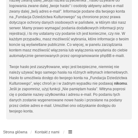
nazwę zwaną dalej „twoja nazwa użytkownika”, hasło używane do
logowania zwane dalej „twoje hasło” i osobisty aktywny adres e-mail
zwany dalej „twój adres e-mail”. Informacje podane dla twojego konta
na „Fundacja Dziedzictwa Kulturowego” są chronione przez prawa
dotyczące ochrony danych osobowych w państwie, w którym stoi nasz
serwer. Mamy prawo wymagać podania dodatkowych informacji przy
rejestracji, i to my ustalamy czy podanie ich jest konieczne, czy nie. W
każdym przypadku, masz możliwość wybrania, które informacje o twoim
koncie są wyświetlane publicznie. Co więcej, w panelu zarządzania
kontem masz możliwość włączenia lub wyłączenia wysyłania do ciebie
automatycznie generowanych przez oprogramowanie phpBB e-maili.
Twoje hasło jest zaszyfrowane, więc jest bezpieczne, niemniej nie
należy używać tego samego hasła na różnych witrynach internetowych.
Hasło to umożliwia dostęp do twojego konta na „Fundacja Dziedzictwa
Kulturowego”, więc chroń je i w żadnym wypadku nie podawaj
nikomu
.
Jeśli je zapomnisz, użyj funkcji „Nie pamiętam hasła”. Witryna poprosi
cię o podanie nazwy użytkownika i adresu e-mail. Po podaniu tych
danych zostanie wygenerowane nowe hasło i przesłane na podany
przez ciebie adres e-mail. Umożliwi ono odzyskanie dostępu do
twojego konta.
Strona główna
Kontakt z nami