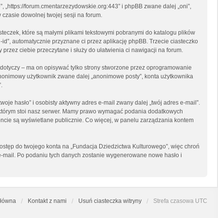
”, „https://forum.cmentarzezydowskie.org:443” i phpBB zwane dalej „oni”,
czasie dowolnej twojej sesji na forum.
steczek, które są małymi plikami tekstowymi pobranymi do katalogu plików
-id”, automatycznie przyznane ci przez aplikację phpBB. Trzecie ciasteczko
przez ciebie przeczytane i służy do ułatwienia ci nawigacji na forum.
dotyczy – ma on opisywać tylko strony stworzone przez oprogramowanie
o anonimowy użytkownik zwane dalej „anonimowe posty”, konta użytkownika
.
je hasło” i osobisty aktywny adres e-mail zwany dalej „twój adres e-mail”.
 którym stoi nasz serwer. Mamy prawo wymagać podania dodatkowych
 koncie są wyświetlane publicznie. Co więcej, w panelu zarządzania kontem
dostęp do twojego konta na „Fundacja Dziedzictwa Kulturowego”, więc chroń
su e-mail. Po podaniu tych danych zostanie wygenerowane nowe hasło i
główna
Kontakt z nami
Usuń ciasteczka witryny
Strefa czasowa
UTC