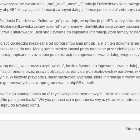
 stowarzyszone zwane dalej „my”, „nas”, „nasz”, „Fundacja Dziedzictwa Kulturowego
phpBB”, korzystają z informacji zwanymi dalej „informacjami o tobie” zebranych w 
„Fundacja Dziedzictwa Kulturowego” powoduje, że aplikacja phpBB tworzy kilka cia
ikator użytkownika zwany „user-id” i anonimowy identyfikator sesji zwany „session
ctwa Kulturowego”. Jest ono używane do zapisania informacji, które tematy zostały 
orzyć ciasteczka niezależne od oprogramowania phpBB, ale ich ten dokument nie 
 przez ciebie do nas. Mogą być to między innymi posty napisane przez ciebie jak
posty napisane przez ciebie po rejestracji i zalogowaniu zwane dalej „twoje posty”
aną dalej „twoja nazwa użytkownika”, hasło używane do logowania zwane dalej „two
go” są chronione przez prawa dotyczące ochrony danych osobowych w państwie, w
e, czy nie. W każdym przypadku, masz możliwość wybrania, które informacje o twoim
nie generowanych przez oprogramowanie phpBB e-maili.
używać tego samego hasła na różnych witrynach internetowych. Hasło to umożliwia 
cji „Nie pamiętam hasła”. Witryna poprosi cię o podanie nazwy użytkownika i adre
stępu do twojego konta.
Strona 