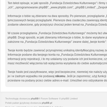
Ten tekst opisuje, w jaki sposób „Fundacja Dziedzictwa Kulturowego” i firmy
„ich”, „oprogramowanie phpBB”, „www.phpbb.com”, „phpBB Limited”, „Zespoły 
Informacje o tobie są zbierane na dwa sposoby. Po pierwsze, przeglądanie 
tymczasowych twojej przeglądarki. Pierwsze dwa ciasteczka zawierają identyf
zostanie utworzone, gdy przejrzysz chociaż jeden temat na „Fundacja Dziedzi
W czasie przeglądania „Fundacja Dziedzictwa Kulturowego” możemy też utw
phpBB. Drugi sposób, w jaki zbieramy informacje o tobie, to dane wysyłane
założone na „Fundacja Dziedzictwa Kulturowego” zwane dalej „twoje konto” i 
Twoje konto będzie zawierać przynajmniej unikalną identyfikacyjną nazwę zw
Informacje podane dla twojego konta na „Fundacja Dziedzictwa Kulturowe
informacji przy rejestracji, i to my ustalamy czy podanie ich jest konieczn
masz możliwość włączenia lub wyłączenia wysyłania do ciebie automatycz
Twoje hasło jest zaszyfrowane, więc jest bezpieczne, niemniej nie należy 
je i w żadnym wypadku nie podawaj
nikomu
. Jeśli je zapomnisz, użyj funk
przesłane na podany przez ciebie adres e-mail. Umożliwi ono odzyskanie do
Technologię dostarcza
phpBB
® Forum Software © phpBB Limited
Polski pakiet językowy dostarcza
phpBB.pl