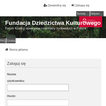
Zarejestruj się
Zaloguj się
Tematy bez odpowiedzi
Aktywne tematy
Fundacja Dziedzictwa Kulturowego
Forum Koalicji opiekunów cmentarzy żydowskich w Polsce.
FAQ
Szukaj
Strona główna
Zaloguj się
Nazwa
użytkownika:
Hasło: