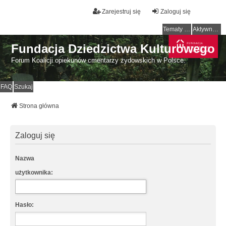
Zarejestruj się
Zaloguj się
Tematy bez odpowiedzi
Aktywne tematy
Fundacja Dziedzictwa Kulturowego
Forum Koalicji opiekunów cmentarzy żydowskich w Polsce.
FAQ
Szukaj
Strona główna
Zaloguj się
Nazwa
użytkownika:
Hasło: