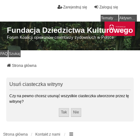
Zarejestruj się
Zaloguj się
Tematy bez odpowiedzi
Aktywne tematy
Fundacja Dziedzictwa Kulturowego
Forum Koalicji opiekunów cmentarzy żydowskich w Polsce.
FAQ
Szukaj
Strona główna
Usuń ciasteczka witryny
Czy na pewno chcesz usunąć wszystkie ciasteczka utworzone przez tę
witrynę?
Strona główna
Kontakt z nami