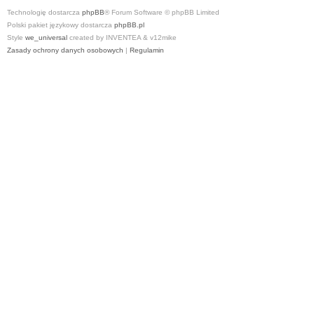
Technologię dostarcza
phpBB
® Forum Software © phpBB Limited
Polski pakiet językowy dostarcza
phpBB.pl
Style
we_universal
created by INVENTEA & v12mike
Zasady ochrony danych osobowych
|
Regulamin