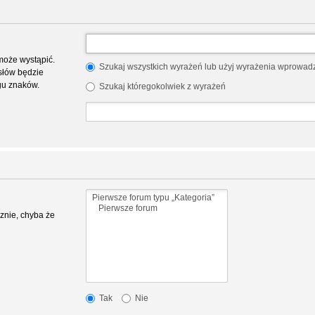
może wystąpić.
Szukaj wszystkich wyrażeń lub użyj wyrażenia wprowa
słów będzie
gu znaków.
Szukaj któregokolwiek z wyrażeń
znie, chyba że
Tak
Nie