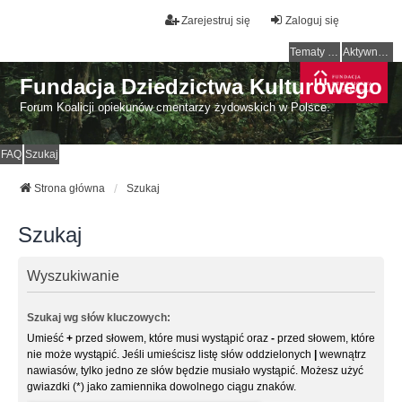
Zarejestruj się
Zaloguj się
Tematy bez odpowiedzi
Aktywne tematy
Fundacja Dziedzictwa Kulturowego
Forum Koalicji opiekunów cmentarzy żydowskich w Polsce.
FAQ
Szukaj
Strona główna
Szukaj
Szukaj
Wyszukiwanie
Szukaj wg słów kluczowych:
Umieść
+
przed słowem, które musi wystąpić oraz
-
przed słowem, które
nie może wystąpić. Jeśli umieścisz listę słów oddzielonych
|
wewnątrz
nawiasów, tylko jedno ze słów będzie musiało wystąpić. Możesz użyć
gwiazdki (*) jako zamiennika dowolnego ciągu znaków.