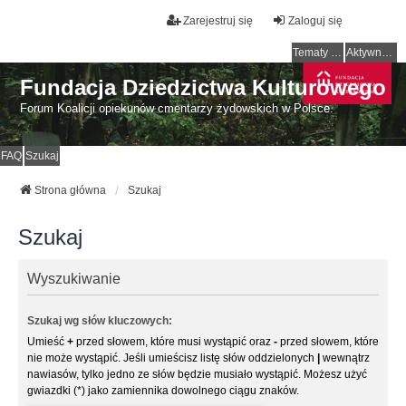
Zarejestruj się
Zaloguj się
Tematy bez odpowiedzi
Aktywne tematy
Fundacja Dziedzictwa Kulturowego
Forum Koalicji opiekunów cmentarzy żydowskich w Polsce.
FAQ
Szukaj
Strona główna
Szukaj
Szukaj
Wyszukiwanie
Szukaj wg słów kluczowych:
Umieść
+
przed słowem, które musi wystąpić oraz
-
przed słowem, które
nie może wystąpić. Jeśli umieścisz listę słów oddzielonych
|
wewnątrz
nawiasów, tylko jedno ze słów będzie musiało wystąpić. Możesz użyć
gwiazdki (*) jako zamiennika dowolnego ciągu znaków.