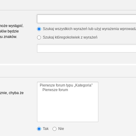
może wystąpić.
Szukaj wszystkich wyrażeń lub użyj wyrażenia wprowa
słów będzie
gu znaków.
Szukaj któregokolwiek z wyrażeń
znie, chyba że
Tak
Nie