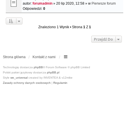
autor:
forumadmin
» 20 lip 2020, 12:58 » w
Pierwsze forum
Odpowiedzi:
0
Znaleziono 1 Wynik • Strona
1
Z
1
Przejdź Do
Strona główna
Kontakt z nami
Technologię dostarcza
phpBB
® Forum Software © phpBB Limited
Polski pakiet językowy dostarcza
phpBB.pl
Style
we_universal
created by INVENTEA & v12mike
Zasady ochrony danych osobowych
|
Regulamin