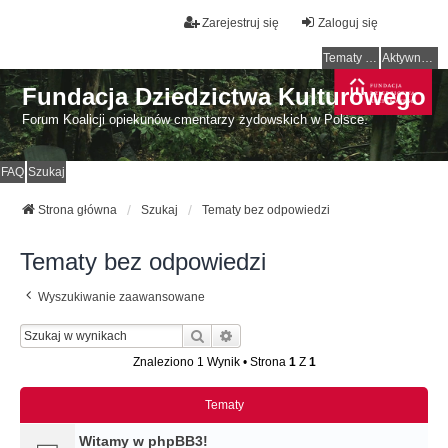
Zarejestruj się
Zaloguj się
Tematy bez odpowiedzi
Aktywne tematy
Fundacja Dziedzictwa Kulturowego
Forum Koalicji opiekunów cmentarzy żydowskich w Polsce.
FAQ
Szukaj
Strona główna
Szukaj
Tematy bez odpowiedzi
Tematy bez odpowiedzi
Wyszukiwanie zaawansowane
Szukaj
Wyszukiwanie Zaawansowane
Znaleziono 1 Wynik • Strona
1
Z
1
Tematy
Witamy w phpBB3!