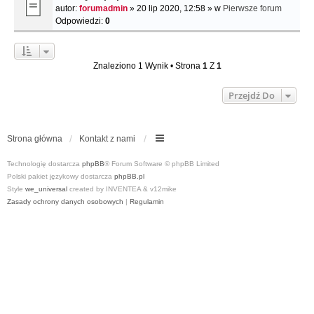
autor:
forumadmin
» 20 lip 2020, 12:58 » w
Pierwsze forum
Odpowiedzi:
0
Znaleziono 1 Wynik • Strona
1
Z
1
Przejdź Do
Strona główna
Kontakt z nami
Technologię dostarcza
phpBB
® Forum Software © phpBB Limited
Polski pakiet językowy dostarcza
phpBB.pl
Style
we_universal
created by INVENTEA & v12mike
Zasady ochrony danych osobowych
|
Regulamin