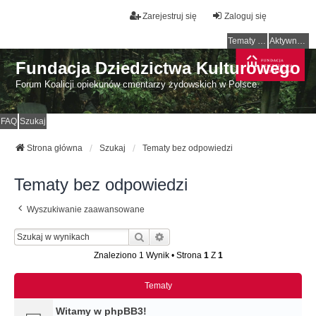
Zarejestruj się
Zaloguj się
Tematy bez odpowiedzi
Aktywne tematy
Fundacja Dziedzictwa Kulturowego
Forum Koalicji opiekunów cmentarzy żydowskich w Polsce.
FAQ
Szukaj
Strona główna
Szukaj
Tematy bez odpowiedzi
Tematy bez odpowiedzi
Wyszukiwanie zaawansowane
Szukaj
Wyszukiwanie Zaawansowane
Znaleziono 1 Wynik • Strona
1
Z
1
Tematy
Witamy w phpBB3!