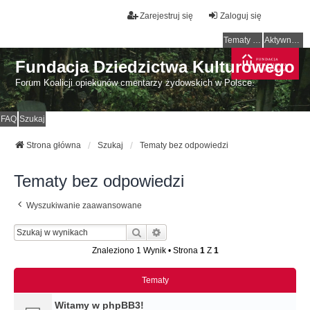
Zarejestruj się
Zaloguj się
Tematy bez odpowiedzi
Aktywne tematy
Fundacja Dziedzictwa Kulturowego
Forum Koalicji opiekunów cmentarzy żydowskich w Polsce.
FAQ
Szukaj
Strona główna
Szukaj
Tematy bez odpowiedzi
Tematy bez odpowiedzi
Wyszukiwanie zaawansowane
Szukaj
Wyszukiwanie Zaawansowane
Znaleziono 1 Wynik • Strona
1
Z
1
Tematy
Witamy w phpBB3!