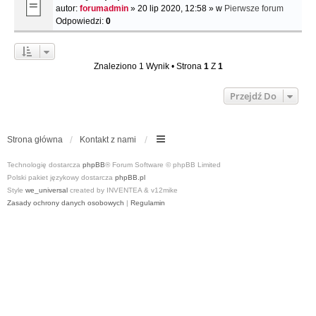
autor:
forumadmin
» 20 lip 2020, 12:58 » w
Pierwsze forum
Odpowiedzi:
0
Znaleziono 1 Wynik • Strona
1
Z
1
Przejdź Do
Strona główna
Kontakt z nami
Technologię dostarcza
phpBB
® Forum Software © phpBB Limited
Polski pakiet językowy dostarcza
phpBB.pl
Style
we_universal
created by INVENTEA & v12mike
Zasady ochrony danych osobowych
|
Regulamin