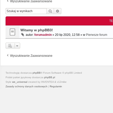
Wyszukiwanie zaawansowane
Szukaj
Wyszukiwanie Zaawansowane
T
Witamy w phpBB3!
autor:
forumadmin
»
20 lip 2020, 12:58
» w
Pierwsze forum
Wyszukiwanie Zaawansowane
Technologię dostarcza
phpBB
® Forum Software © phpBB Limited
Polski pakiet językowy dostarcza
phpBB.pl
Style
we_universal
created by INVENTEA & v12mike
Zasady ochrony danych osobowych
|
Regulamin