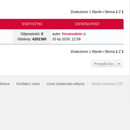
Znaleziono 1 Wynik • Strona
1
Z
1
STATYSTYKI
OSTATNI POST
Odpowiedzi:
0
autor:
forumadmin
Odsłony:
4202360
20 lip 2020, 12:58
Znaleziono 1 Wynik • Strona
1
Z
1
Przejdź Do
główna
Kontakt z nami
Usuń ciasteczka witryny
Strefa czasowa
UTC