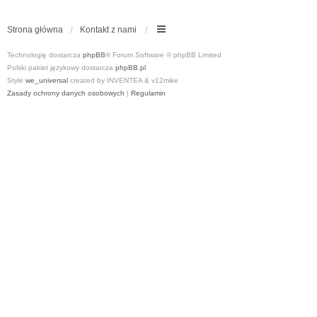
Strona główna
Kontakt z nami
Technologię dostarcza
phpBB
® Forum Software © phpBB Limited
Polski pakiet językowy dostarcza
phpBB.pl
Style
we_universal
created by INVENTEA & v12mike
Zasady ochrony danych osobowych
|
Regulamin