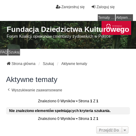
Zarejestruj się
Zaloguj się
Tematy bez odpowiedzi
Aktywne tematy
Fundacja Dziedzictwa Kulturowego
Forum Koalicji opiekunów cmentarzy żydowskich w Polsce.
FAQ
Szukaj
Strona główna
Szukaj
Aktywne tematy
Aktywne tematy
Wyszukiwanie zaawansowane
Znaleziono 0 Wyników • Strona
1
Z
1
Nie znaleziono elementów spełniających kryteria szukania.
Znaleziono 0 Wyników • Strona
1
Z
1
Przejdź Do