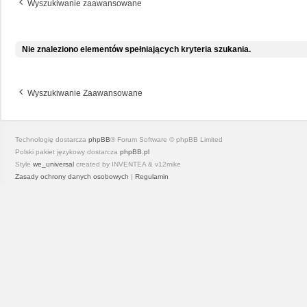
Wyszukiwanie zaawansowane
Nie znaleziono elementów spełniających kryteria szukania.
Wyszukiwanie Zaawansowane
Technologię dostarcza
phpBB
® Forum Software © phpBB Limited
Polski pakiet językowy dostarcza
phpBB.pl
Style
we_universal
created by INVENTEA & v12mike
Zasady ochrony danych osobowych
|
Regulamin