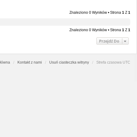
Znaleziono 0 Wyników • Strona
1
Z
1
Znaleziono 0 Wyników • Strona
1
Z
1
Przejdź Do
główna
Kontakt z nami
Usuń ciasteczka witryny
Strefa czasowa
UTC