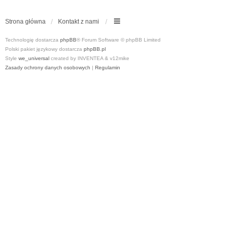
Strona główna
Kontakt z nami
Technologię dostarcza
phpBB
® Forum Software © phpBB Limited
Polski pakiet językowy dostarcza
phpBB.pl
Style
we_universal
created by INVENTEA & v12mike
Zasady ochrony danych osobowych
|
Regulamin