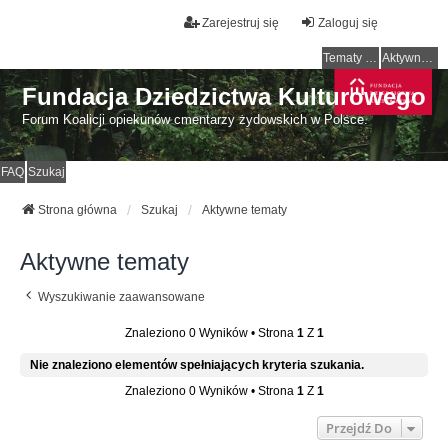
Zarejestruj się
Zaloguj się
Tematy bez odpowiedzi
Aktywne tematy
Fundacja Dziedzictwa Kulturowego
Forum Koalicji opiekunów cmentarzy żydowskich w Polsce.
FAQ
Szukaj
Strona główna
Szukaj
Aktywne tematy
Aktywne tematy
Wyszukiwanie zaawansowane
Znaleziono 0 Wyników • Strona
1
Z
1
Nie znaleziono elementów spełniających kryteria szukania.
Znaleziono 0 Wyników • Strona
1
Z
1
Przejdź Do