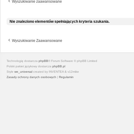
Wyszukiwanie zaawansowane
Nie znaleziono elementów spełniających kryteria szukania.
Wyszukiwanie Zaawansowane
Technologię dostarcza
phpBB
® Forum Software © phpBB Limited
Polski pakiet językowy dostarcza
phpBB.pl
Style
we_universal
created by INVENTEA & v12mike
Zasady ochrony danych osobowych
|
Regulamin