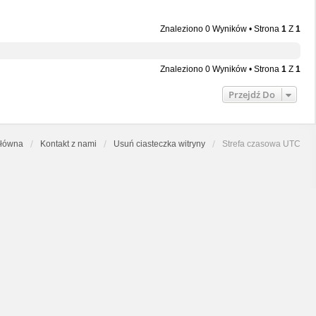
Znaleziono 0 Wyników • Strona
1
Z
1
Znaleziono 0 Wyników • Strona
1
Z
1
Przejdź Do
główna
Kontakt z nami
Usuń ciasteczka witryny
Strefa czasowa
UTC