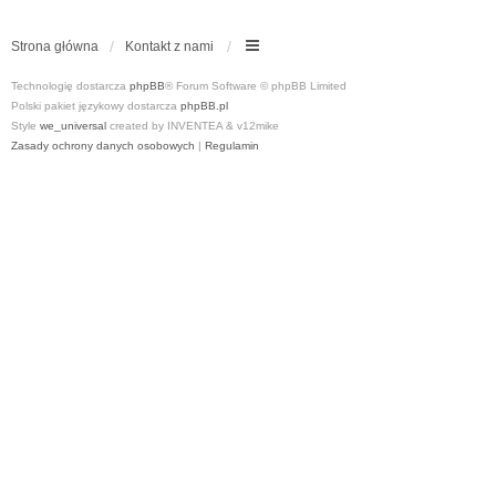
Strona główna
Kontakt z nami
Technologię dostarcza
phpBB
® Forum Software © phpBB Limited
Polski pakiet językowy dostarcza
phpBB.pl
Style
we_universal
created by INVENTEA & v12mike
Zasady ochrony danych osobowych
|
Regulamin