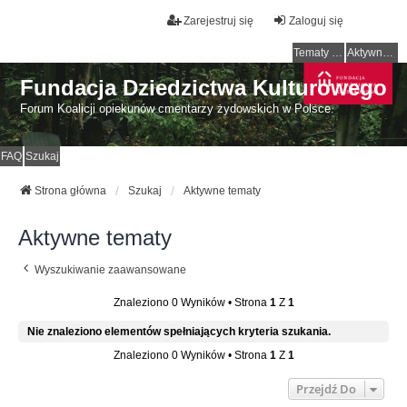
Zarejestruj się
Zaloguj się
Tematy bez odpowiedzi
Aktywne tematy
Fundacja Dziedzictwa Kulturowego
Forum Koalicji opiekunów cmentarzy żydowskich w Polsce.
FAQ
Szukaj
Strona główna
Szukaj
Aktywne tematy
Aktywne tematy
Wyszukiwanie zaawansowane
Znaleziono 0 Wyników • Strona
1
Z
1
Nie znaleziono elementów spełniających kryteria szukania.
Znaleziono 0 Wyników • Strona
1
Z
1
Przejdź Do