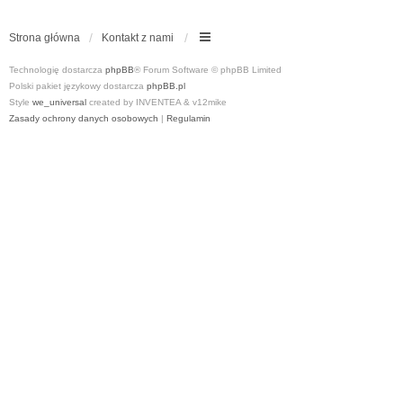
Strona główna
Kontakt z nami
Technologię dostarcza
phpBB
® Forum Software © phpBB Limited
Polski pakiet językowy dostarcza
phpBB.pl
Style
we_universal
created by INVENTEA & v12mike
Zasady ochrony danych osobowych
|
Regulamin