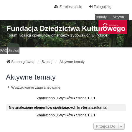
Zarejestruj się
Zaloguj się
Tematy bez odpowiedzi
Aktywne tematy
Fundacja Dziedzictwa Kulturowego
Forum Koalicji opiekunów cmentarzy żydowskich w Polsce.
FAQ
Szukaj
Strona główna
Szukaj
Aktywne tematy
Aktywne tematy
Wyszukiwanie zaawansowane
Znaleziono 0 Wyników • Strona
1
Z
1
Nie znaleziono elementów spełniających kryteria szukania.
Znaleziono 0 Wyników • Strona
1
Z
1
Przejdź Do