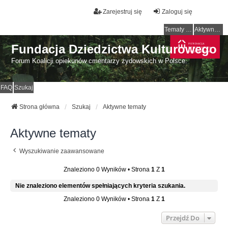
Zarejestruj się
Zaloguj się
Tematy bez odpowiedzi
Aktywne tematy
Fundacja Dziedzictwa Kulturowego
Forum Koalicji opiekunów cmentarzy żydowskich w Polsce.
FAQ
Szukaj
Strona główna
Szukaj
Aktywne tematy
Aktywne tematy
Wyszukiwanie zaawansowane
Znaleziono 0 Wyników • Strona
1
Z
1
Nie znaleziono elementów spełniających kryteria szukania.
Znaleziono 0 Wyników • Strona
1
Z
1
Przejdź Do