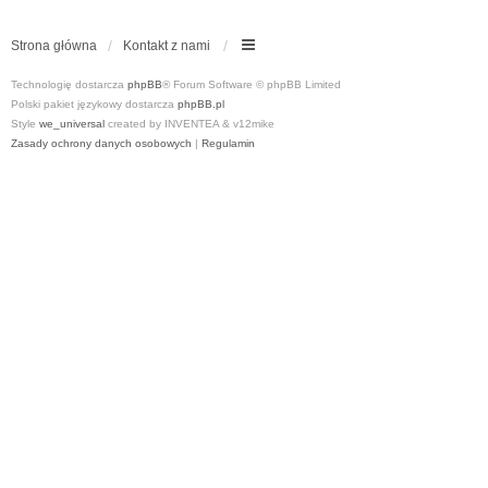
Strona główna
Kontakt z nami
Technologię dostarcza
phpBB
® Forum Software © phpBB Limited
Polski pakiet językowy dostarcza
phpBB.pl
Style
we_universal
created by INVENTEA & v12mike
Zasady ochrony danych osobowych
|
Regulamin