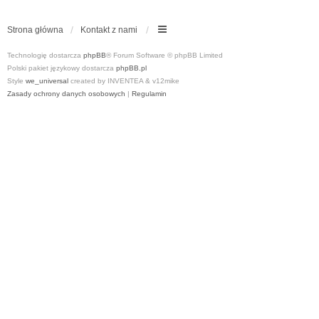
Strona główna
Kontakt z nami
Technologię dostarcza
phpBB
® Forum Software © phpBB Limited
Polski pakiet językowy dostarcza
phpBB.pl
Style
we_universal
created by INVENTEA & v12mike
Zasady ochrony danych osobowych
|
Regulamin