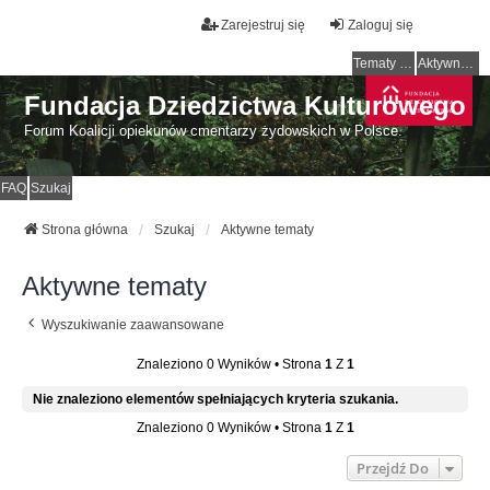
Zarejestruj się
Zaloguj się
Tematy bez odpowiedzi
Aktywne tematy
Fundacja Dziedzictwa Kulturowego
Forum Koalicji opiekunów cmentarzy żydowskich w Polsce.
FAQ
Szukaj
Strona główna
Szukaj
Aktywne tematy
Aktywne tematy
Wyszukiwanie zaawansowane
Znaleziono 0 Wyników • Strona
1
Z
1
Nie znaleziono elementów spełniających kryteria szukania.
Znaleziono 0 Wyników • Strona
1
Z
1
Przejdź Do