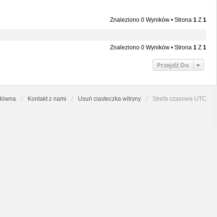
Znaleziono 0 Wyników • Strona
1
Z
1
Znaleziono 0 Wyników • Strona
1
Z
1
Przejdź Do
główna
Kontakt z nami
Usuń ciasteczka witryny
Strefa czasowa
UTC