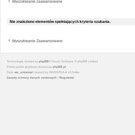
Wyszukiwanie zaawansowane
Nie znaleziono elementów spełniających kryteria szukania.
Wyszukiwanie Zaawansowane
Technologię dostarcza
phpBB
® Forum Software © phpBB Limited
Polski pakiet językowy dostarcza
phpBB.pl
Style
we_universal
created by INVENTEA & v12mike
Zasady ochrony danych osobowych
|
Regulamin