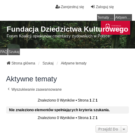
Zarejestruj się
Zaloguj się
Tematy bez odpowiedzi
Aktywne tematy
Fundacja Dziedzictwa Kulturowego
Forum Koalicji opiekunów cmentarzy żydowskich w Polsce.
FAQ
Szukaj
Strona główna
Szukaj
Aktywne tematy
Aktywne tematy
Wyszukiwanie zaawansowane
Znaleziono 0 Wyników • Strona
1
Z
1
Nie znaleziono elementów spełniających kryteria szukania.
Znaleziono 0 Wyników • Strona
1
Z
1
Przejdź Do