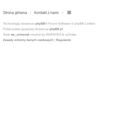
Strona główna
Kontakt z nami
Technologię dostarcza
phpBB
® Forum Software © phpBB Limited
Polski pakiet językowy dostarcza
phpBB.pl
Style
we_universal
created by INVENTEA & v12mike
Zasady ochrony danych osobowych
|
Regulamin