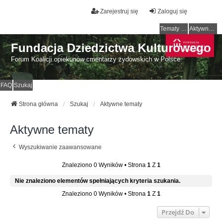
Zarejestruj się
Zaloguj się
Tematy bez odpowiedzi
Aktywne tematy
Fundacja Dziedzictwa Kulturowego
Forum Koalicji opiekunów cmentarzy żydowskich w Polsce.
FAQ
Szukaj
Strona główna
Szukaj
Aktywne tematy
Aktywne tematy
Wyszukiwanie zaawansowane
Znaleziono 0 Wyników • Strona
1
Z
1
Nie znaleziono elementów spełniających kryteria szukania.
Znaleziono 0 Wyników • Strona
1
Z
1
Przejdź Do