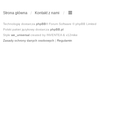
Strona główna
Kontakt z nami
Technologię dostarcza
phpBB
® Forum Software © phpBB Limited
Polski pakiet językowy dostarcza
phpBB.pl
Style
we_universal
created by INVENTEA & v12mike
Zasady ochrony danych osobowych
|
Regulamin