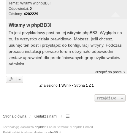
Temat:
Witamy w phpBB3!
Odpowiedzi:
0
Odsłony:
4202229
Witamy w phpBB3!
To jest przykładowy post na tej witrynie phpBB3. Wygląda na
to, że wszystko działa prawidłowo. Możesz, jeśli chcesz,
usunąć ten post i przystąpić do konfiguracji witryny. Podczas
procesu instalacji pierwsze forum otrzymało odpowiedni
zestaw uprawnień dla predefiniowanych grup użytkowników –
administ...
Przejdź do posta
Znaleziono 1 Wynik • Strona
1
Z
1
Przejdź Do
Strona główna
Kontakt z nami
Technologię dostarcza
phpBB
® Forum Software © phpBB Limited
Polski pakiet językowy dostarcza
phpBB.pl