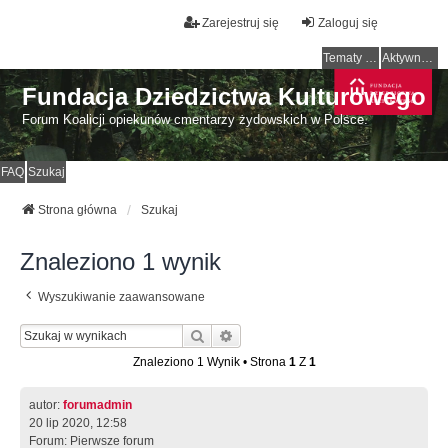
Zarejestruj się
Zaloguj się
Tematy bez odpowiedzi
Aktywne tematy
Fundacja Dziedzictwa Kulturowego
Forum Koalicji opiekunów cmentarzy żydowskich w Polsce.
FAQ
Szukaj
Strona główna
Szukaj
Znaleziono 1 wynik
Wyszukiwanie zaawansowane
Szukaj
Wyszukiwanie Zaawansowane
Znaleziono 1 Wynik • Strona
1
Z
1
autor:
forumadmin
20 lip 2020, 12:58
Forum:
Pierwsze forum