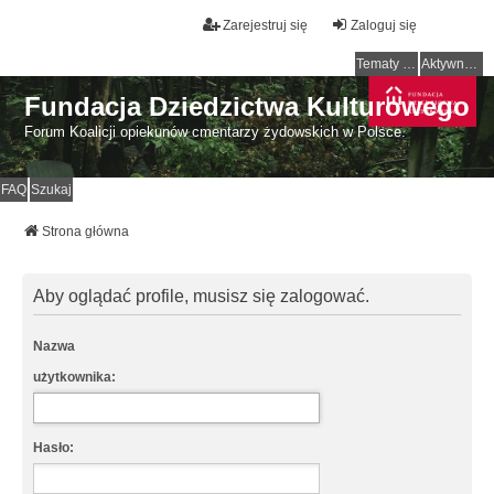
Zarejestruj się
Zaloguj się
Tematy bez odpowiedzi
Aktywne tematy
Fundacja Dziedzictwa Kulturowego
Forum Koalicji opiekunów cmentarzy żydowskich w Polsce.
FAQ
Szukaj
Strona główna
Aby oglądać profile, musisz się zalogować.
Nazwa
użytkownika:
Hasło: