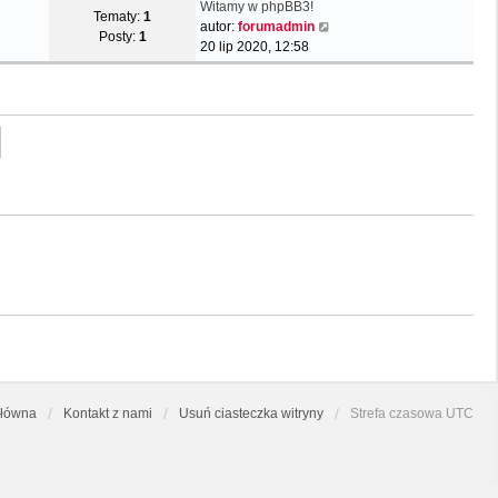
Witamy w phpBB3!
Tematy:
1
W
autor:
forumadmin
Posty:
1
y
20 lip 2020, 12:58
ś
w
i
e
t
l
n
a
j
n
o
w
s
z
y
p
o
s
główna
Kontakt z nami
Usuń ciasteczka witryny
Strefa czasowa
UTC
t