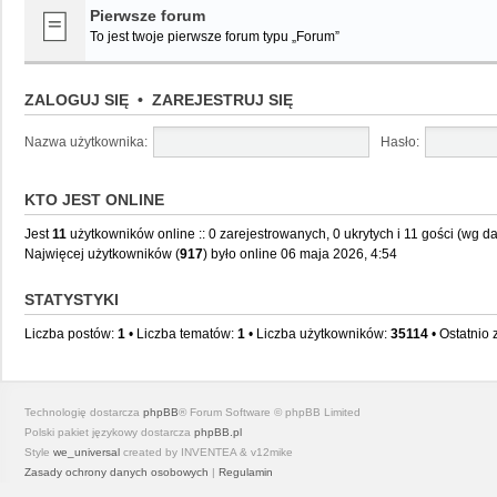
Pierwsze forum
To jest twoje pierwsze forum typu „Forum”
ZALOGUJ SIĘ
•
ZAREJESTRUJ SIĘ
Nazwa użytkownika:
Hasło:
KTO JEST ONLINE
Jest
11
użytkowników online :: 0 zarejestrowanych, 0 ukrytych i 11 gości (wg da
Najwięcej użytkowników (
917
) było online 06 maja 2026, 4:54
STATYSTYKI
Liczba postów:
1
• Liczba tematów:
1
• Liczba użytkowników:
35114
• Ostatnio
Technologię dostarcza
phpBB
® Forum Software © phpBB Limited
Polski pakiet językowy dostarcza
phpBB.pl
Style
we_universal
created by INVENTEA & v12mike
Zasady ochrony danych osobowych
|
Regulamin