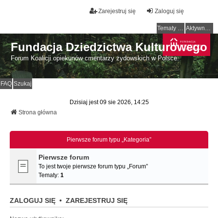
Zarejestruj się
Zaloguj się
Tematy bez odpowiedzi
Aktywne tematy
Fundacja Dziedzictwa Kulturowego
Forum Koalicji opiekunów cmentarzy żydowskich w Polsce.
FAQ
Szukaj
Dzisiaj jest 09 sie 2026, 14:25
Strona główna
Pierwsze forum typu „Kategoria”
Pierwsze forum
To jest twoje pierwsze forum typu „Forum”
Tematy:
1
ZALOGUJ SIĘ
•
ZAREJESTRUJ SIĘ