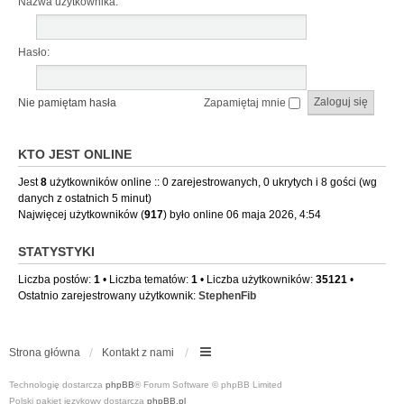
Nazwa użytkownika:
Hasło:
Nie pamiętam hasła
Zapamiętaj mnie
KTO JEST ONLINE
Jest
8
użytkowników online :: 0 zarejestrowanych, 0 ukrytych i 8 gości (wg
danych z ostatnich 5 minut)
Najwięcej użytkowników (
917
) było online 06 maja 2026, 4:54
STATYSTYKI
Liczba postów:
1
• Liczba tematów:
1
• Liczba użytkowników:
35121
•
Ostatnio zarejestrowany użytkownik:
StephenFib
Strona główna
Kontakt z nami
Technologię dostarcza
phpBB
® Forum Software © phpBB Limited
Polski pakiet językowy dostarcza
phpBB.pl