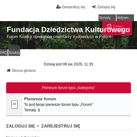
Zarejestruj się
Zaloguj się
Tematy bez odpowiedzi
Aktywne tematy
Fundacja Dziedzictwa Kulturowego
Forum Koalicji opiekunów cmentarzy żydowskich w Polsce.
FAQ
Szukaj
Dzisiaj jest 08 sie 2026, 11:35
Strona główna
Pierwsze forum typu „Kategoria”
Pierwsze forum
To jest twoje pierwsze forum typu „Forum”
Tematy:
1
ZALOGUJ SIĘ
•
ZAREJESTRUJ SIĘ