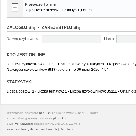
Pierwsze forum
To jest twoje pierwsze forum typu „Forum”
ZALOGUJ SIĘ
•
ZAREJESTRUJ SIĘ
Nazwa użytkownika:
Hasło:
KTO JEST ONLINE
Jest
15
użytkowników online :: 1 zarejestrowany, 0 ukrytych i 14 gości (wg dany
Najwięcej użytkowników (
917
) było online 06 maja 2026, 4:54
STATYSTYKI
Liczba postów:
1
• Liczba tematów:
1
• Liczba użytkowników:
35111
• Ostatnio 
Technologię dostarcza
phpBB
® Forum Software © phpBB Limited
Polski pakiet językowy dostarcza
phpBB.pl
Style
we_universal
created by INVENTEA & v12mike
Zasady ochrony danych osobowych
|
Regulamin