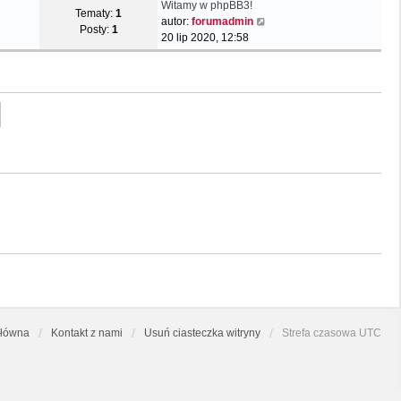
Witamy w phpBB3!
Tematy:
1
W
autor:
forumadmin
Posty:
1
y
20 lip 2020, 12:58
ś
w
i
e
t
l
n
a
j
n
o
w
s
z
y
p
o
s
główna
Kontakt z nami
Usuń ciasteczka witryny
Strefa czasowa
UTC
t