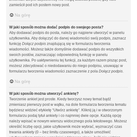
zamieścił pod ich postem nowy post.
Na górę
W jaki sposób można dodać podpis do swojego posta?
Aby dodawać podpis do posta, należy go najpierw utworzyć w panelu
użytkownika. Aby dołączyć do danej wiadomości swój podpis, zaznacz
funkcję
Dołącz podpis
znajdującą się w formularzu tworzenia
wiadomości. Możesz także domyślnie dodawać podpis do wszystkich
swoich postów, zaznaczając odpowiednią funkcję w panelu
użytkownika. Po uaktywnieniu tej funkcji, za każdym razem pisząc post,
możesz zdecydować o niedodawaniu do niego podpisu, usuwając w
formularzu tworzenia wiadomości zaznaczenie z pola
Dołącz podpis
.
Na górę
W jaki sposób można utworzyć ankietę?
Tworzenie ankiet jest proste. Kiedy tworzysz nowy temat bądź
zmieniasz pierwszy post w wątku, na dole formularza tworzenia tematu
będziesz widzieć etykietę “Utwórz ankietę”. Kliknij ją i w otworzonym
formularzu podaj tytuł ankiety i co najmniej dwie opcje. Każdą opcję
należy wpisać w nowym wierszu widocznego pola tekstowego. Możesz
określić liczbę opcji, jakie użytkownik może wybrać, wyznaczyć czas
trwania ankiety (0 – bez limitu czasowego), a także umożliwić