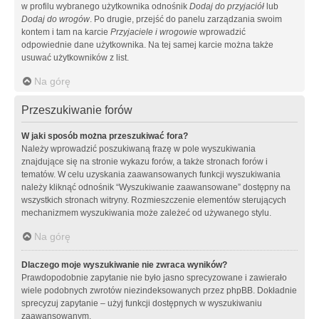
w profilu wybranego użytkownika odnośnik
Dodaj do przyjaciół
lub
Dodaj do wrogów
. Po drugie, przejść do panelu zarządzania swoim
kontem i tam na karcie
Przyjaciele i wrogowie
wprowadzić
odpowiednie dane użytkownika. Na tej samej karcie można także
usuwać użytkowników z list.
Na górę
Przeszukiwanie forów
W jaki sposób można przeszukiwać fora?
Należy wprowadzić poszukiwaną frazę w pole wyszukiwania
znajdujące się na stronie wykazu forów, a także stronach forów i
tematów. W celu uzyskania zaawansowanych funkcji wyszukiwania
należy kliknąć odnośnik “Wyszukiwanie zaawansowane” dostępny na
wszystkich stronach witryny. Rozmieszczenie elementów sterujących
mechanizmem wyszukiwania może zależeć od używanego stylu.
Na górę
Dlaczego moje wyszukiwanie nie zwraca wyników?
Prawdopodobnie zapytanie nie było jasno sprecyzowane i zawierało
wiele podobnych zwrotów niezindeksowanych przez phpBB. Dokładnie
sprecyzuj zapytanie – użyj funkcji dostępnych w wyszukiwaniu
zaawansowanym.