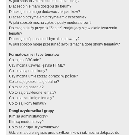
W jaki sposób zmienić lub usunąć ankietę?
Dlaczego nie mam dostępu do forum?
Dlaczego nie mogę dodawać załączników?
Dlaczego otrzymałem/otrzymałam ostrzeżenie?
W jaki sposób można zgłosić posty moderatorowi?
Do czego służy przycisk “Zapisz” znajdujący się w oknie tworzenia
tematu?
Dlaczego mój post musi być akceptowany?
W jaki sposób mogę przesunąć swój temat na górę strony tematów?
Formatowanie i typy tematów
Co to jest BBCode?
Czy można używać języka HTML?
Co to są są emotikony?
Czy można umieszczać obrazki w poście?
Co to są ogłoszenia globalne?
Co to są ogłoszenia?
Co to są przyklejone tematy?
Co to są zamknięte tematy?
Co to są ikony tematu?
Rangi użytkownika i grupy
Kim są administratorzy?
Kim są moderatorzy?
Co to są grupy użytkowników?
Gdzie znajduje się spis grup użytkowników i jak można dołączyć do