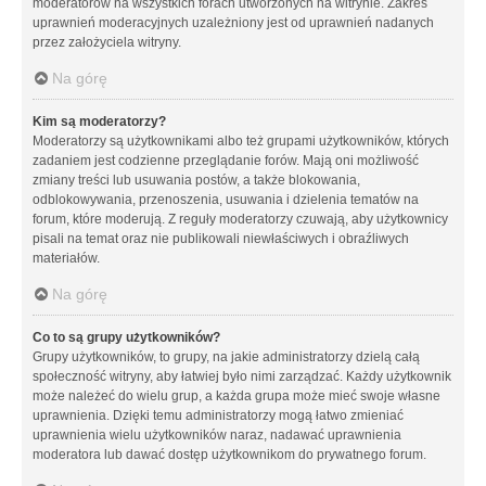
moderatorów na wszystkich forach utworzonych na witrynie. Zakres
uprawnień moderacyjnych uzależniony jest od uprawnień nadanych
przez założyciela witryny.
Na górę
Kim są moderatorzy?
Moderatorzy są użytkownikami albo też grupami użytkowników, których
zadaniem jest codzienne przeglądanie forów. Mają oni możliwość
zmiany treści lub usuwania postów, a także blokowania,
odblokowywania, przenoszenia, usuwania i dzielenia tematów na
forum, które moderują. Z reguły moderatorzy czuwają, aby użytkownicy
pisali na temat oraz nie publikowali niewłaściwych i obraźliwych
materiałów.
Na górę
Co to są grupy użytkowników?
Grupy użytkowników, to grupy, na jakie administratorzy dzielą całą
społeczność witryny, aby łatwiej było nimi zarządzać. Każdy użytkownik
może należeć do wielu grup, a każda grupa może mieć swoje własne
uprawnienia. Dzięki temu administratorzy mogą łatwo zmieniać
uprawnienia wielu użytkowników naraz, nadawać uprawnienia
moderatora lub dawać dostęp użytkownikom do prywatnego forum.