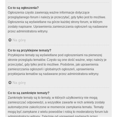
Co to są ogłoszenia?
Ogłoszenia często zawierają ważne informacje dotyczące
przeglądanego forum i należy je przeczytać, gdy tylko jest to możliwe.
Ogłoszenia są wyświetlane na górze każdej strony forum, w którym
zostały napisane. Uprawnienia zamieszczania ogłoszeń są nadawane
przez administratora witryny.
Na górę
Co to są przyklejone tematy?
Przyklejone tematy są wyświetlane pod ogłoszeniami na pierwszej
stronie przeglądu tematów. Często są one dość ważne, więc należy je
przeczytać, gdy tylko jest to możliwe. Podobnie, jak uprawnienia
zamieszczania ogłoszeń i globalnych ogłoszeń, uprawnienia
przyklejania tematów są nadawane przez administratora witryny.
Na górę
Co to są zamknięte tematy?
Zamknięte tematy są to tematy, w których użytkownicy nie mogą
zamieszczać odpowiedzi, a wszystkie zawarte w nich ankiety zostały
automatycznie zakończone w momencie zamykania tematu. Tematy
mogą być zamykane z wielu powodów i robią to moderatorzy forum lub
administratorzy witryny. Zależnie od uprawnień nadanych przez