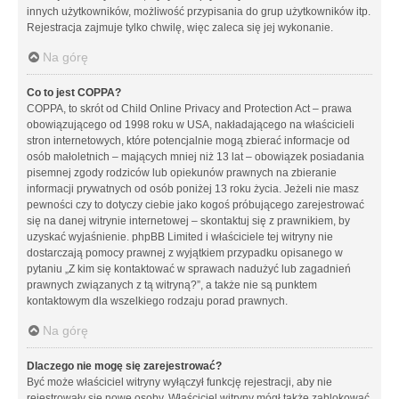
innych użytkowników, możliwość przypisania do grup użytkowników itp.
Rejestracja zajmuje tylko chwilę, więc zaleca się jej wykonanie.
Na górę
Co to jest COPPA?
COPPA, to skrót od Child Online Privacy and Protection Act – prawa
obowiązującego od 1998 roku w USA, nakładającego na właścicieli
stron internetowych, które potencjalnie mogą zbierać informacje od
osób małoletnich – mających mniej niż 13 lat – obowiązek posiadania
pisemnej zgody rodziców lub opiekunów prawnych na zbieranie
informacji prywatnych od osób poniżej 13 roku życia. Jeżeli nie masz
pewności czy to dotyczy ciebie jako kogoś próbującego zarejestrować
się na danej witrynie internetowej – skontaktuj się z prawnikiem, by
uzyskać wyjaśnienie. phpBB Limited i właściciele tej witryny nie
dostarczają pomocy prawnej z wyjątkiem przypadku opisanego w
pytaniu „Z kim się kontaktować w sprawach nadużyć lub zagadnień
prawnych związanych z tą witryną?”, a także nie są punktem
kontaktowym dla wszelkiego rodzaju porad prawnych.
Na górę
Dlaczego nie mogę się zarejestrować?
Być może właściciel witryny wyłączył funkcję rejestracji, aby nie
rejestrowały się nowe osoby. Właściciel witryny mógł także zablokować