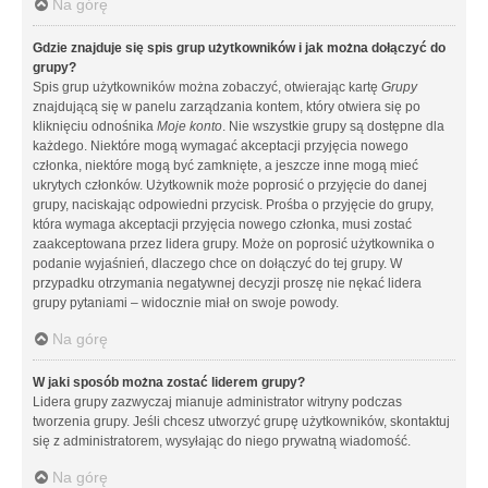
Na górę
Gdzie znajduje się spis grup użytkowników i jak można dołączyć do
grupy?
Spis grup użytkowników można zobaczyć, otwierając kartę
Grupy
znajdującą się w panelu zarządzania kontem, który otwiera się po
kliknięciu odnośnika
Moje konto
. Nie wszystkie grupy są dostępne dla
każdego. Niektóre mogą wymagać akceptacji przyjęcia nowego
członka, niektóre mogą być zamknięte, a jeszcze inne mogą mieć
ukrytych członków. Użytkownik może poprosić o przyjęcie do danej
grupy, naciskając odpowiedni przycisk. Prośba o przyjęcie do grupy,
która wymaga akceptacji przyjęcia nowego członka, musi zostać
zaakceptowana przez lidera grupy. Może on poprosić użytkownika o
podanie wyjaśnień, dlaczego chce on dołączyć do tej grupy. W
przypadku otrzymania negatywnej decyzji proszę nie nękać lidera
grupy pytaniami – widocznie miał on swoje powody.
Na górę
W jaki sposób można zostać liderem grupy?
Lidera grupy zazwyczaj mianuje administrator witryny podczas
tworzenia grupy. Jeśli chcesz utworzyć grupę użytkowników, skontaktuj
się z administratorem, wysyłając do niego prywatną wiadomość.
Na górę