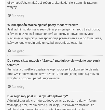
otrzymałeś/otrzymałaś ostrzeżenie, skontaktuj się z administratorem
witryny.
Na górę
W jaki sposób można zgłosić posty moderatorowi?
Jeśli administrator na to zezwolił, w prawym górnym rogu treści posta,
który chcesz zgłosić, powinien być widoczny odpowiedni przycisk.
Naciśnięcie tego przycisku spowoduje przeniesienie cię do formularza,
który po jego wypełnieniu umożliwi wysłanie zgłoszenia.
Na górę
Do czego służy przycisk “Zapisz” znajdujący się w oknie tworzenia
tematu?
Funkcja ta umożliwia zapisanie kopii roboczej i dokończenie pisania
oraz wysłanie w późniejszym czasie. Zapisaną kopię roboczą można
wczytać z poziomu panelu użytkownika.
Na górę
Dlaczego mój post musi być akceptowany?
Administrator witryny mógł zadecydować, że posty na danym forum
wymagają przejrzenia przed publikacją. Jest również możliwe, że
administrator umieścił cię w grupie, która ma ograniczenia