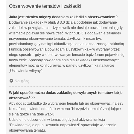
Obserwowanie tematów i zakładki
Jaka jest różnica między dodaniem zakładki a obserwowaniem?
Dodawanie zakładek w phpBB 3.0 działa podobnie jak dodawanie
zakładek w przeglądarce. Użytkownik nie dostaje powiadomienia, gdy
w temacie pojawia się nowa treść. W phpBB 3.1 dodawanie zakładek
przypomina obserwowanie tematu. Użytkownik może być
powiadamiany, gdy nastąpi aktualizacja tematu oznaczonego zakładką.
Funkcja obserwowania powiadamia użytkownika – w wybrany przez
niego sposób – gdy w obserwowanym temacie bądź forum pojawiła się
nowa treść. Sposoby powiadamiania dla zakładek i obserwowanych
elementów można konfigurować w panelu użytkownika na karcie
„Ustawienia witryny”.
Na górę
W jaki sposób można dodać zakładkę do wybranych tematów lub je
obserwować??
Aby dodać zakładkę do wybranego tematu lub go obserwować, należy
kliknąć odpowiedni odnośnik w menu “Narzędzia tematu” znajdujące
się na górze i na dole wątku.
Udzielenie odpowiedzi w temacie, gdy jest aktywna funkcja
“Powiadamiaj o opublikowaniu odpowiedzi” spowoduje włączenie
obserwowania tematu.