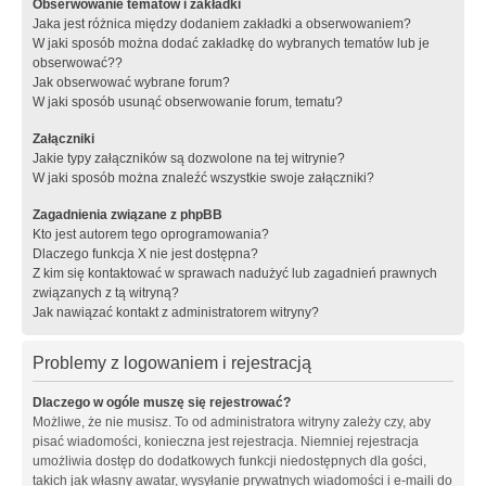
Obserwowanie tematów i zakładki
Jaka jest różnica między dodaniem zakładki a obserwowaniem?
W jaki sposób można dodać zakładkę do wybranych tematów lub je
obserwować??
Jak obserwować wybrane forum?
W jaki sposób usunąć obserwowanie forum, tematu?
Załączniki
Jakie typy załączników są dozwolone na tej witrynie?
W jaki sposób można znaleźć wszystkie swoje załączniki?
Zagadnienia związane z phpBB
Kto jest autorem tego oprogramowania?
Dlaczego funkcja X nie jest dostępna?
Z kim się kontaktować w sprawach nadużyć lub zagadnień prawnych
związanych z tą witryną?
Jak nawiązać kontakt z administratorem witryny?
Problemy z logowaniem i rejestracją
Dlaczego w ogóle muszę się rejestrować?
Możliwe, że nie musisz. To od administratora witryny zależy czy, aby
pisać wiadomości, konieczna jest rejestracja. Niemniej rejestracja
umożliwia dostęp do dodatkowych funkcji niedostępnych dla gości,
takich jak własny awatar, wysyłanie prywatnych wiadomości i e-maili do