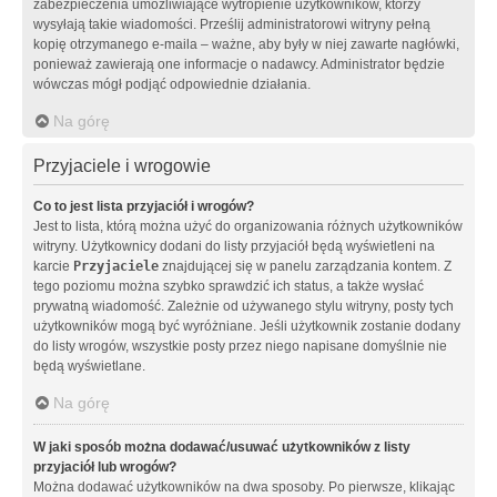
zabezpieczenia umożliwiające wytropienie użytkowników, którzy
wysyłają takie wiadomości. Prześlij administratorowi witryny pełną
kopię otrzymanego e-maila – ważne, aby były w niej zawarte nagłówki,
ponieważ zawierają one informacje o nadawcy. Administrator będzie
wówczas mógł podjąć odpowiednie działania.
Na górę
Przyjaciele i wrogowie
Co to jest lista przyjaciół i wrogów?
Jest to lista, którą można użyć do organizowania różnych użytkowników
witryny. Użytkownicy dodani do listy przyjaciół będą wyświetleni na
karcie
Przyjaciele
znajdującej się w panelu zarządzania kontem. Z
tego poziomu można szybko sprawdzić ich status, a także wysłać
prywatną wiadomość. Zależnie od używanego stylu witryny, posty tych
użytkowników mogą być wyróżniane. Jeśli użytkownik zostanie dodany
do listy wrogów, wszystkie posty przez niego napisane domyślnie nie
będą wyświetlane.
Na górę
W jaki sposób można dodawać/usuwać użytkowników z listy
przyjaciół lub wrogów?
Można dodawać użytkowników na dwa sposoby. Po pierwsze, klikając