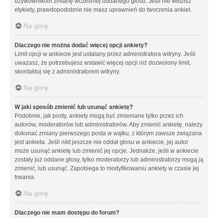
użytkownikom zmianę wcześniej oddanego głosu. Jeśli nie widzisz
etykiety, prawdopodobnie nie masz uprawnień do tworzenia ankiet.
Na górę
Dlaczego nie można dodać więcej opcji ankiety?
Limit opcji w ankiecie jest ustalany przez administratora witryny. Jeśli
uważasz, że potrzebujesz wstawić więcej opcji niż dozwolony limit,
skontaktuj się z administratorem witryny.
Na górę
W jaki sposób zmienić lub usunąć ankietę?
Podobnie, jak posty, ankiety mogą być zmieniane tylko przez ich
autorów, moderatorów lub administratorów. Aby zmienić ankietę, należy
dokonać zmiany pierwszego posta w wątku, z którym zawsze związana
jest ankieta. Jeśli nikt jeszcze nie oddał głosu w ankiecie, jej autor
może usunąć ankietę lub zmienić jej opcje. Jednakże, jeśli w ankiecie
zostały już oddane głosy, tylko moderatorzy lub administratorzy mogą ją
zmienić, lub usunąć. Zapobiega to modyfikowaniu ankiety w czasie jej
trwania.
Na górę
Dlaczego nie mam dostępu do forum?