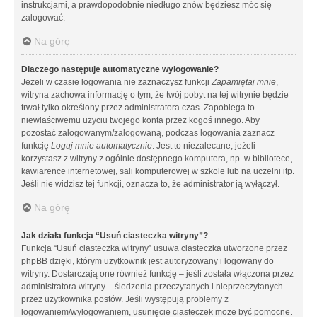
instrukcjami, a prawdopodobnie niedługo znów będziesz móc się
zalogować.
Na górę
Dlaczego następuje automatyczne wylogowanie?
Jeżeli w czasie logowania nie zaznaczysz funkcji
Zapamiętaj mnie
,
witryna zachowa informację o tym, że twój pobyt na tej witrynie będzie
trwał tylko określony przez administratora czas. Zapobiega to
niewłaściwemu użyciu twojego konta przez kogoś innego. Aby
pozostać zalogowanym/zalogowaną, podczas logowania zaznacz
funkcję
Loguj mnie automatycznie
. Jest to niezalecane, jeżeli
korzystasz z witryny z ogólnie dostępnego komputera, np. w bibliotece,
kawiarence internetowej, sali komputerowej w szkole lub na uczelni itp.
Jeśli nie widzisz tej funkcji, oznacza to, że administrator ją wyłączył.
Na górę
Jak działa funkcja “Usuń ciasteczka witryny”?
Funkcja “Usuń ciasteczka witryny” usuwa ciasteczka utworzone przez
phpBB dzięki, którym użytkownik jest autoryzowany i logowany do
witryny. Dostarczają one również funkcję – jeśli została włączona przez
administratora witryny – śledzenia przeczytanych i nieprzeczytanych
przez użytkownika postów. Jeśli występują problemy z
logowaniem/wylogowaniem, usunięcie ciasteczek może być pomocne.