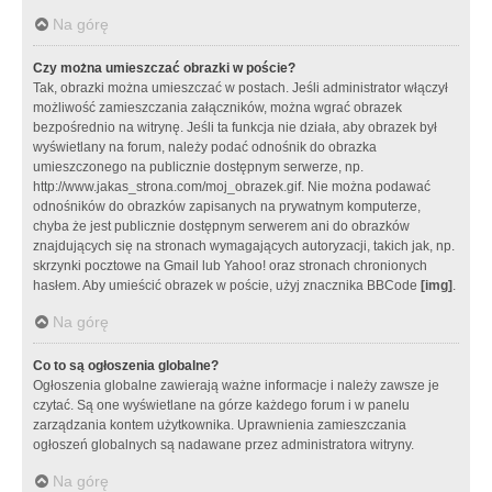
Na górę
Czy można umieszczać obrazki w poście?
Tak, obrazki można umieszczać w postach. Jeśli administrator włączył
możliwość zamieszczania załączników, można wgrać obrazek
bezpośrednio na witrynę. Jeśli ta funkcja nie działa, aby obrazek był
wyświetlany na forum, należy podać odnośnik do obrazka
umieszczonego na publicznie dostępnym serwerze, np.
http://www.jakas_strona.com/moj_obrazek.gif. Nie można podawać
odnośników do obrazków zapisanych na prywatnym komputerze,
chyba że jest publicznie dostępnym serwerem ani do obrazków
znajdujących się na stronach wymagających autoryzacji, takich jak, np.
skrzynki pocztowe na Gmail lub Yahoo! oraz stronach chronionych
hasłem. Aby umieścić obrazek w poście, użyj znacznika BBCode
[img]
.
Na górę
Co to są ogłoszenia globalne?
Ogłoszenia globalne zawierają ważne informacje i należy zawsze je
czytać. Są one wyświetlane na górze każdego forum i w panelu
zarządzania kontem użytkownika. Uprawnienia zamieszczania
ogłoszeń globalnych są nadawane przez administratora witryny.
Na górę