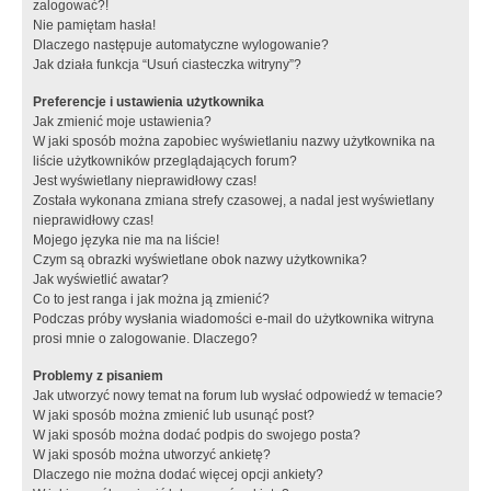
zalogować?!
Nie pamiętam hasła!
Dlaczego następuje automatyczne wylogowanie?
Jak działa funkcja “Usuń ciasteczka witryny”?
Preferencje i ustawienia użytkownika
Jak zmienić moje ustawienia?
W jaki sposób można zapobiec wyświetlaniu nazwy użytkownika na
liście użytkowników przeglądających forum?
Jest wyświetlany nieprawidłowy czas!
Została wykonana zmiana strefy czasowej, a nadal jest wyświetlany
nieprawidłowy czas!
Mojego języka nie ma na liście!
Czym są obrazki wyświetlane obok nazwy użytkownika?
Jak wyświetlić awatar?
Co to jest ranga i jak można ją zmienić?
Podczas próby wysłania wiadomości e-mail do użytkownika witryna
prosi mnie o zalogowanie. Dlaczego?
Problemy z pisaniem
Jak utworzyć nowy temat na forum lub wysłać odpowiedź w temacie?
W jaki sposób można zmienić lub usunąć post?
W jaki sposób można dodać podpis do swojego posta?
W jaki sposób można utworzyć ankietę?
Dlaczego nie można dodać więcej opcji ankiety?