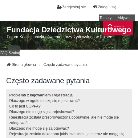
Zarejestruj się
Zaloguj się
Tematy bez odpowiedzi
Aktywne tematy
Fundacja Dziedzictwa Kulturowego
Forum Koalicji opiekunów cmentarzy żydowskich w Polsce.
FAQ
Szukaj
Strona główna
Często zadawane pytania
Często zadawane pytania
Problemy z logowaniem i rejestracją
Dlaczego w ogóle muszę się rejestrować?
Co to jest COPPA?
Dlaczego nie mogę się zarejestrować?
Rejestracja została przeprowadzona poprawnie, ale nie mogę się
zalogować!
Dlaczego nie mogę się zalogować?
Rejestracja została dokonana jakiś czas temu, ale teraz nie mogę się