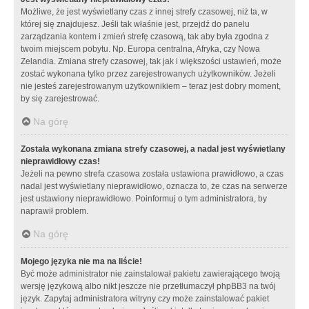
Możliwe, że jest wyświetlany czas z innej strefy czasowej, niż ta, w
której się znajdujesz. Jeśli tak właśnie jest, przejdź do panelu
zarządzania kontem i zmień strefę czasową, tak aby była zgodna z
twoim miejscem pobytu. Np. Europa centralna, Afryka, czy Nowa
Zelandia. Zmiana strefy czasowej, tak jak i większości ustawień, może
zostać wykonana tylko przez zarejestrowanych użytkowników. Jeżeli
nie jesteś zarejestrowanym użytkownikiem – teraz jest dobry moment,
by się zarejestrować.
Na górę
Została wykonana zmiana strefy czasowej, a nadal jest wyświetlany
nieprawidłowy czas!
Jeżeli na pewno strefa czasowa została ustawiona prawidłowo, a czas
nadal jest wyświetlany nieprawidłowo, oznacza to, że czas na serwerze
jest ustawiony nieprawidłowo. Poinformuj o tym administratora, by
naprawił problem.
Na górę
Mojego języka nie ma na liście!
Być może administrator nie zainstalował pakietu zawierającego twoją
wersję językową albo nikt jeszcze nie przetłumaczył phpBB3 na twój
język. Zapytaj administratora witryny czy może zainstalować pakiet