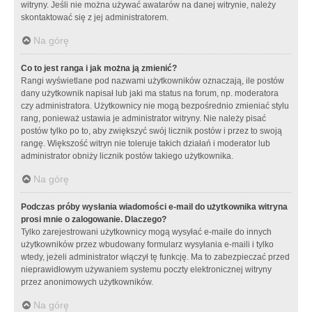
witryny. Jeśli nie można używać awatarów na danej witrynie, należy
skontaktować się z jej administratorem.
Na górę
Co to jest ranga i jak można ją zmienić?
Rangi wyświetlane pod nazwami użytkowników oznaczają, ile postów
dany użytkownik napisał lub jaki ma status na forum, np. moderatora
czy administratora. Użytkownicy nie mogą bezpośrednio zmieniać stylu
rang, ponieważ ustawia je administrator witryny. Nie należy pisać
postów tylko po to, aby zwiększyć swój licznik postów i przez to swoją
rangę. Większość witryn nie toleruje takich działań i moderator lub
administrator obniży licznik postów takiego użytkownika.
Na górę
Podczas próby wysłania wiadomości e-mail do użytkownika witryna
prosi mnie o zalogowanie. Dlaczego?
Tylko zarejestrowani użytkownicy mogą wysyłać e-maile do innych
użytkowników przez wbudowany formularz wysyłania e-maili i tylko
wtedy, jeżeli administrator włączył tę funkcję. Ma to zabezpieczać przed
nieprawidłowym używaniem systemu poczty elektronicznej witryny
przez anonimowych użytkowników.
Na górę