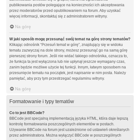
publikowania postów polegające na konieczności ich akceptowania
przez moderatorów przed opublikowaniem na forum. Aby uzyskać
więcej informacji, skontaktuj się z administratorem witryny.
Na górę
W jaki sposób mogę przesunąć swój temat na górę strony tematów?
Klikając odnośnik “Przesuń temat w górę”, znajdujący się w widoku
tematu zazwyczaj na dole strony, możesz przesunąć go na samą górę
pierwszej strony forum. Jeśli nie widać takiego odnośnika, oznacza to,
że funkcja ta jest wyłączona lub nie upłynął jeszcze wymagany czas,
zanim będzie możliwe użycie tej funkcji. Innym, łatwym sposobem na
przesunięcie tematu na początek, jest napisanie w nim posta. Należy
pamiętać, aby przy tym przestrzegać regulaminu witryny.
Na górę
Formatowanie i typy tematów
Co to jest BBCode?
BBCode jest specjalną implementacją języka HTML, która daje lepszą
kontrolę formatowania poszczególnych elementów w postach.
Używanie BBCode na forum jest uzależnione od ustawień określanych
przez administratora. Można wyłączyć BBCode w poszczególnych