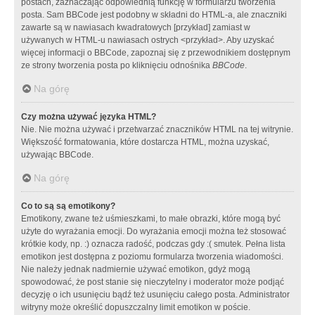
postach, zaznaczając odpowiednią funkcję w formularzu tworzenia
posta. Sam BBCode jest podobny w składni do HTML-a, ale znaczniki
zawarte są w nawiasach kwadratowych [przykład] zamiast w
używanych w HTML-u nawiasach ostrych <przykład>. Aby uzyskać
więcej informacji o BBCode, zapoznaj się z przewodnikiem dostępnym
ze strony tworzenia posta po kliknięciu odnośnika
BBCode
.
Na górę
Czy można używać języka HTML?
Nie. Nie można używać i przetwarzać znaczników HTML na tej witrynie.
Większość formatowania, które dostarcza HTML, można uzyskać,
używając BBCode.
Na górę
Co to są są emotikony?
Emotikony, zwane też uśmieszkami, to małe obrazki, które mogą być
użyte do wyrażania emocji. Do wyrażania emocji można też stosować
krótkie kody, np. :) oznacza radość, podczas gdy :( smutek. Pełna lista
emotikon jest dostępna z poziomu formularza tworzenia wiadomości.
Nie należy jednak nadmiernie używać emotikon, gdyż mogą
spowodować, że post stanie się nieczytelny i moderator może podjąć
decyzję o ich usunięciu bądź też usunięciu całego posta. Administrator
witryny może określić dopuszczalny limit emotikon w poście.