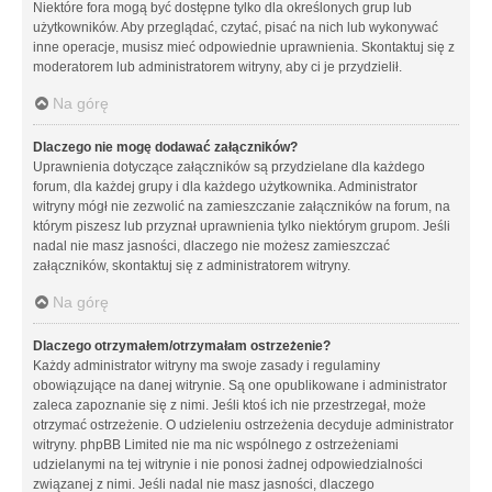
Niektóre fora mogą być dostępne tylko dla określonych grup lub
użytkowników. Aby przeglądać, czytać, pisać na nich lub wykonywać
inne operacje, musisz mieć odpowiednie uprawnienia. Skontaktuj się z
moderatorem lub administratorem witryny, aby ci je przydzielił.
Na górę
Dlaczego nie mogę dodawać załączników?
Uprawnienia dotyczące załączników są przydzielane dla każdego
forum, dla każdej grupy i dla każdego użytkownika. Administrator
witryny mógł nie zezwolić na zamieszczanie załączników na forum, na
którym piszesz lub przyznał uprawnienia tylko niektórym grupom. Jeśli
nadal nie masz jasności, dlaczego nie możesz zamieszczać
załączników, skontaktuj się z administratorem witryny.
Na górę
Dlaczego otrzymałem/otrzymałam ostrzeżenie?
Każdy administrator witryny ma swoje zasady i regulaminy
obowiązujące na danej witrynie. Są one opublikowane i administrator
zaleca zapoznanie się z nimi. Jeśli ktoś ich nie przestrzegał, może
otrzymać ostrzeżenie. O udzieleniu ostrzeżenia decyduje administrator
witryny. phpBB Limited nie ma nic wspólnego z ostrzeżeniami
udzielanymi na tej witrynie i nie ponosi żadnej odpowiedzialności
związanej z nimi. Jeśli nadal nie masz jasności, dlaczego