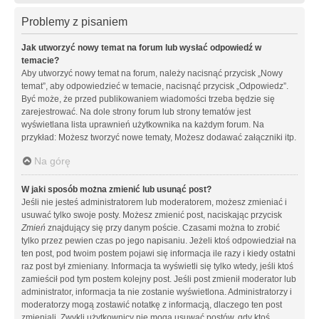
Problemy z pisaniem
Jak utworzyć nowy temat na forum lub wysłać odpowiedź w
temacie?
Aby utworzyć nowy temat na forum, należy nacisnąć przycisk „Nowy
temat”, aby odpowiedzieć w temacie, nacisnąć przycisk „Odpowiedz”.
Być może, że przed publikowaniem wiadomości trzeba będzie się
zarejestrować. Na dole strony forum lub strony tematów jest
wyświetlana lista uprawnień użytkownika na każdym forum. Na
przykład: Możesz tworzyć nowe tematy, Możesz dodawać załączniki itp.
Na górę
W jaki sposób można zmienić lub usunąć post?
Jeśli nie jesteś administratorem lub moderatorem, możesz zmieniać i
usuwać tylko swoje posty. Możesz zmienić post, naciskając przycisk
Zmień
znajdujący się przy danym poście. Czasami można to zrobić
tylko przez pewien czas po jego napisaniu. Jeżeli ktoś odpowiedział na
ten post, pod twoim postem pojawi się informacja ile razy i kiedy ostatni
raz post był zmieniany. Informacja ta wyświetli się tylko wtedy, jeśli ktoś
zamieścił pod tym postem kolejny post. Jeśli post zmienił moderator lub
administrator, informacja ta nie zostanie wyświetlona. Administratorzy i
moderatorzy mogą zostawić notatkę z informacją, dlaczego ten post
zmieniali. Zwykli użytkownicy nie mogą usuwać postów, gdy ktoś