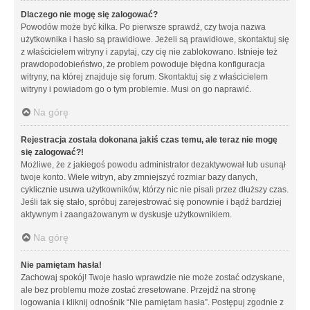
Dlaczego nie mogę się zalogować?
Powodów może być kilka. Po pierwsze sprawdź, czy twoja nazwa
użytkownika i hasło są prawidłowe. Jeżeli są prawidłowe, skontaktuj się
z właścicielem witryny i zapytaj, czy cię nie zablokowano. Istnieje też
prawdopodobieństwo, że problem powoduje błędna konfiguracja
witryny, na której znajduje się forum. Skontaktuj się z właścicielem
witryny i powiadom go o tym problemie. Musi on go naprawić.
Na górę
Rejestracja została dokonana jakiś czas temu, ale teraz nie mogę
się zalogować?!
Możliwe, że z jakiegoś powodu administrator dezaktywował lub usunął
twoje konto. Wiele witryn, aby zmniejszyć rozmiar bazy danych,
cyklicznie usuwa użytkowników, którzy nic nie pisali przez dłuższy czas.
Jeśli tak się stało, spróbuj zarejestrować się ponownie i bądź bardziej
aktywnym i zaangażowanym w dyskusje użytkownikiem.
Na górę
Nie pamiętam hasła!
Zachowaj spokój! Twoje hasło wprawdzie nie może zostać odzyskane,
ale bez problemu może zostać zresetowane. Przejdź na stronę
logowania i kliknij odnośnik “Nie pamiętam hasła”. Postępuj zgodnie z