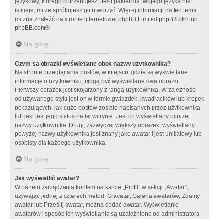
językowy, którego potrzebujesz. Jeśli pakiet dla twojego języka nie
istnieje, może spróbujesz go utworzyć. Więcej informacji na ten temat
można znaleźć na stronie internetowej phpBB Limited
phpBB.pl
® lub
phpBB.com
®
Na górę
Czym są obrazki wyświetlane obok nazwy użytkownika?
Na stronie przeglądania postów, w miejscu, gdzie są wyświetlane
informacje o użytkowniku, mogą być wyświetlane dwa obrazki.
Pierwszy obrazek jest skojarzony z rangą użytkownika. W zależności
od używanego stylu jest on w formie gwiazdek, kwadracików lub kropek
pokazujących, jak dużo postów zostało napisanych przez użytkownika
lub jaki jest jego status na tej witrynie. Jest on wyświetlany poniżej
nazwy użytkownika. Drugi, zazwyczaj większy obrazek, wyświetlany
powyżej nazwy użytkownika jest znany jako awatar i jest unikatowy lub
osobisty dla każdego użytkownika.
Na górę
Jak wyświetlić awatar?
W panelu zarządzania kontem na karcie „Profil” w sekcji „Awatar”,
używając jednej z czterech metod: Gravatar, Galeria awatarów, Zdalny
awatar lub Prześlij awatar, można dodać awatar. Wyświetlanie
awatarów i sposób ich wyświetlania są uzależnione od administratora