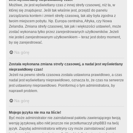
Możliwe, że jest wyświetlany czas z innej strefy czasowej, niż ta, w
której się znajdujesz. Jeśli tak właśnie jest, przejdź do panelu
zarządzania kontem i zmień strefę czasową, tak aby była zgodna z
twoim miejscem pobytu. Np. Europa centralna, Afryka, czy Nowa
Zelandia. Zmiana strefy czasowej, tak jak i większości ustawień, może
zostać wykonana tylko przez zarejestrowanych użytkowników. Jeżeli
nie jesteś zarejestrowanym użytkownikiem – teraz jest dobry moment,
by się zarejestrować.
Na górę
Została wykonana zmiana strefy czasowej, a nadal jest wyświetlany
nieprawidłowy czas!
Jeżeli na pewno strefa czasowa została ustawiona prawidłowo, a czas
nadal jest wyświetlany nieprawidłowo, oznacza to, że czas na serwerze
jest ustawiony nieprawidłowo. Poinformuj o tym administratora, by
naprawił problem.
Na górę
Mojego języka nie ma na liście!
Być może administrator nie zainstalował pakietu zawierającego twoją
wersję językową albo nikt jeszcze nie przetłumaczył phpBB3 na twój
język. Zapytaj administratora witryny czy może zainstalować pakiet