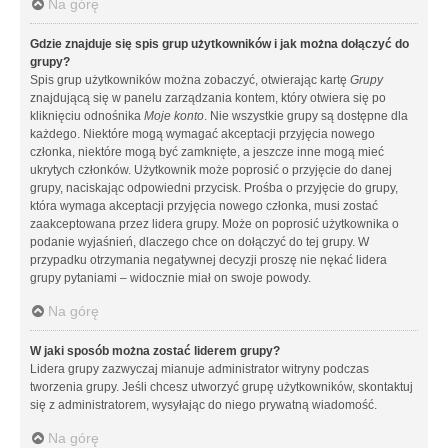
Na górę
Gdzie znajduje się spis grup użytkowników i jak można dołączyć do
grupy?
Spis grup użytkowników można zobaczyć, otwierając kartę
Grupy
znajdującą się w panelu zarządzania kontem, który otwiera się po
kliknięciu odnośnika
Moje konto
. Nie wszystkie grupy są dostępne dla
każdego. Niektóre mogą wymagać akceptacji przyjęcia nowego
członka, niektóre mogą być zamknięte, a jeszcze inne mogą mieć
ukrytych członków. Użytkownik może poprosić o przyjęcie do danej
grupy, naciskając odpowiedni przycisk. Prośba o przyjęcie do grupy,
która wymaga akceptacji przyjęcia nowego członka, musi zostać
zaakceptowana przez lidera grupy. Może on poprosić użytkownika o
podanie wyjaśnień, dlaczego chce on dołączyć do tej grupy. W
przypadku otrzymania negatywnej decyzji proszę nie nękać lidera
grupy pytaniami – widocznie miał on swoje powody.
Na górę
W jaki sposób można zostać liderem grupy?
Lidera grupy zazwyczaj mianuje administrator witryny podczas
tworzenia grupy. Jeśli chcesz utworzyć grupę użytkowników, skontaktuj
się z administratorem, wysyłając do niego prywatną wiadomość.
Na górę