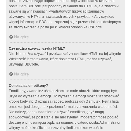
postach, zaznaczając odpowiednią funkcję w formularzu tworzenia
posta. Sam BBCode jest podobny w składni do HTML-a, ale znaczniki
zawarte są w nawiasach kwadratowych [przykład] zamiast w
używanych w HTML-u nawiasach ostrych <przykład>. Aby uzyskać
więcej informacji o BBCode, zapoznaj się z przewodnikiem dostępnym
ze strony tworzenia posta po kliknięciu odnośnika
BBCode
.
Na górę
Czy można używać języka HTML?
Nie. Nie można używać i przetwarzać znaczników HTML na tej witrynie.
Większość formatowania, które dostarcza HTML, można uzyskać,
używając BBCode.
Na górę
Co to są są emotikony?
Emotikony, zwane też uśmieszkami, to małe obrazki, które mogą być
użyte do wyrażania emocji. Do wyrażania emocji można też stosować
krótkie kody, np. :) oznacza radość, podczas gdy :( smutek. Pełna lista
emotikon jest dostępna z poziomu formularza tworzenia wiadomości.
Nie należy jednak nadmiernie używać emotikon, gdyż mogą
spowodować, że post stanie się nieczytelny i moderator może podjąć
decyzję o ich usunięciu bądź też usunięciu całego posta. Administrator
witryny może określić dopuszczalny limit emotikon w poście.