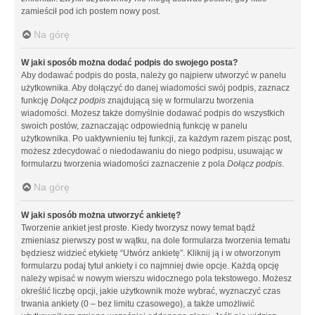
zamieścił pod ich postem nowy post.
Na górę
W jaki sposób można dodać podpis do swojego posta?
Aby dodawać podpis do posta, należy go najpierw utworzyć w panelu
użytkownika. Aby dołączyć do danej wiadomości swój podpis, zaznacz
funkcję
Dołącz podpis
znajdującą się w formularzu tworzenia
wiadomości. Możesz także domyślnie dodawać podpis do wszystkich
swoich postów, zaznaczając odpowiednią funkcję w panelu
użytkownika. Po uaktywnieniu tej funkcji, za każdym razem pisząc post,
możesz zdecydować o niedodawaniu do niego podpisu, usuwając w
formularzu tworzenia wiadomości zaznaczenie z pola
Dołącz podpis
.
Na górę
W jaki sposób można utworzyć ankietę?
Tworzenie ankiet jest proste. Kiedy tworzysz nowy temat bądź
zmieniasz pierwszy post w wątku, na dole formularza tworzenia tematu
będziesz widzieć etykietę “Utwórz ankietę”. Kliknij ją i w otworzonym
formularzu podaj tytuł ankiety i co najmniej dwie opcje. Każdą opcję
należy wpisać w nowym wierszu widocznego pola tekstowego. Możesz
określić liczbę opcji, jakie użytkownik może wybrać, wyznaczyć czas
trwania ankiety (0 – bez limitu czasowego), a także umożliwić