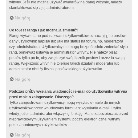
witryny. Jeśli nie można używać awatarów na danej witrynie, należy
skontaktować się z jej administratorem.
Na górę
Co to jest ranga i jak można ją zmienić?
Rangi wyświetlane pod nazwami użytkowników oznaczają, ile postów
dany użytkownik napisał lub jaki ma status na forum, np. moderatora
czy administratora. Użytkownicy nie mogą bezpośrednio zmieniać stylu
rang, ponieważ ustawia je administrator witryny. Nie należy pisać
postów tylko po to, aby zwiększyć swój licznik postów i przez to swoją
rangę. Większość witryn nie toleruje takich działań i moderator lub
administrator obniży licznik postów takiego użytkownika.
Na górę
Podczas próby wysłania wiadomości e-mail do użytkownika witryna
prosi mnie o zalogowanie. Dlaczego?
Tylko zarejestrowani użytkownicy mogą wysyłać e-maile do innych
użytkowników przez wbudowany formularz wysyłania e-maili i tylko
wtedy, jeżeli administrator włączył tę funkcję. Ma to zabezpieczać przed
nieprawidłowym używaniem systemu poczty elektronicznej witryny
przez anonimowych użytkowników.
Na górę