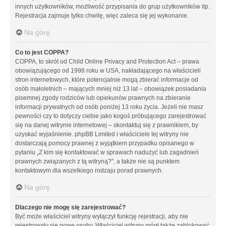
innych użytkowników, możliwość przypisania do grup użytkowników itp.
Rejestracja zajmuje tylko chwilę, więc zaleca się jej wykonanie.
Na górę
Co to jest COPPA?
COPPA, to skrót od Child Online Privacy and Protection Act – prawa
obowiązującego od 1998 roku w USA, nakładającego na właścicieli
stron internetowych, które potencjalnie mogą zbierać informacje od
osób małoletnich – mających mniej niż 13 lat – obowiązek posiadania
pisemnej zgody rodziców lub opiekunów prawnych na zbieranie
informacji prywatnych od osób poniżej 13 roku życia. Jeżeli nie masz
pewności czy to dotyczy ciebie jako kogoś próbującego zarejestrować
się na danej witrynie internetowej – skontaktuj się z prawnikiem, by
uzyskać wyjaśnienie. phpBB Limited i właściciele tej witryny nie
dostarczają pomocy prawnej z wyjątkiem przypadku opisanego w
pytaniu „Z kim się kontaktować w sprawach nadużyć lub zagadnień
prawnych związanych z tą witryną?”, a także nie są punktem
kontaktowym dla wszelkiego rodzaju porad prawnych.
Na górę
Dlaczego nie mogę się zarejestrować?
Być może właściciel witryny wyłączył funkcję rejestracji, aby nie
rejestrowały się nowe osoby. Właściciel witryny mógł także zablokować