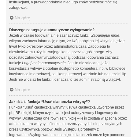
instrukcjami, a prawdopodobnie niedługo znów będziesz móc się
zalogować.
Na górę
Dlaczego następuje automatyczne wylogowanie?
Jeżeli w czasie logowania nie zaznaczysz funkcji
Zapamiętaj mnie
,
witryna zachowa informację o tym, że twój pobyt na tej witrynie będzie
trwał tylko określony przez administratora czas. Zapobiega to
niewłaściwemu użyciu twojego konta przez kogoś innego. Aby
pozostać zalogowanym/zalogowaną, podczas logowania zaznacz
funkcję
Loguj mnie automatycznie
. Jest to niezalecane, jeżeli
korzystasz z witryny z ogólnie dostępnego komputera, np. w bibliotece,
kawiarence internetowej, sali komputerowej w szkole lub na uczelni itp.
Jeśli nie widzisz tej funkcji, oznacza to, że administrator ją wyłączył.
Na górę
Jak działa funkcja “Usuń ciasteczka witryny”?
Funkcja “Usuń ciasteczka witryny” usuwa ciasteczka utworzone przez
phpBB dzięki, którym użytkownik jest autoryzowany i logowany do
witryny. Dostarczają one również funkcję – jeśli została włączona przez
administratora witryny – śledzenia przeczytanych i nieprzeczytanych
przez użytkownika postów. Jeśli występują problemy z
logowaniem/wylogowaniem, usunięcie ciasteczek może być pomocne.