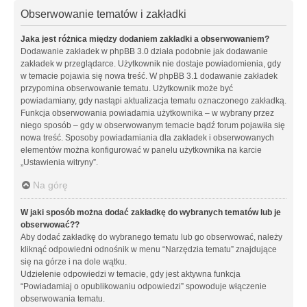
Obserwowanie tematów i zakładki
Jaka jest różnica między dodaniem zakładki a obserwowaniem?
Dodawanie zakładek w phpBB 3.0 działa podobnie jak dodawanie
zakładek w przeglądarce. Użytkownik nie dostaje powiadomienia, gdy
w temacie pojawia się nowa treść. W phpBB 3.1 dodawanie zakładek
przypomina obserwowanie tematu. Użytkownik może być
powiadamiany, gdy nastąpi aktualizacja tematu oznaczonego zakładką.
Funkcja obserwowania powiadamia użytkownika – w wybrany przez
niego sposób – gdy w obserwowanym temacie bądź forum pojawiła się
nowa treść. Sposoby powiadamiania dla zakładek i obserwowanych
elementów można konfigurować w panelu użytkownika na karcie
„Ustawienia witryny”.
Na górę
W jaki sposób można dodać zakładkę do wybranych tematów lub je
obserwować??
Aby dodać zakładkę do wybranego tematu lub go obserwować, należy
kliknąć odpowiedni odnośnik w menu “Narzędzia tematu” znajdujące
się na górze i na dole wątku.
Udzielenie odpowiedzi w temacie, gdy jest aktywna funkcja
“Powiadamiaj o opublikowaniu odpowiedzi” spowoduje włączenie
obserwowania tematu.