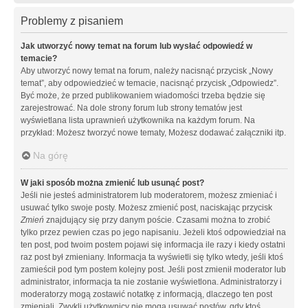
Problemy z pisaniem
Jak utworzyć nowy temat na forum lub wysłać odpowiedź w
temacie?
Aby utworzyć nowy temat na forum, należy nacisnąć przycisk „Nowy
temat”, aby odpowiedzieć w temacie, nacisnąć przycisk „Odpowiedz”.
Być może, że przed publikowaniem wiadomości trzeba będzie się
zarejestrować. Na dole strony forum lub strony tematów jest
wyświetlana lista uprawnień użytkownika na każdym forum. Na
przykład: Możesz tworzyć nowe tematy, Możesz dodawać załączniki itp.
Na górę
W jaki sposób można zmienić lub usunąć post?
Jeśli nie jesteś administratorem lub moderatorem, możesz zmieniać i
usuwać tylko swoje posty. Możesz zmienić post, naciskając przycisk
Zmień
znajdujący się przy danym poście. Czasami można to zrobić
tylko przez pewien czas po jego napisaniu. Jeżeli ktoś odpowiedział na
ten post, pod twoim postem pojawi się informacja ile razy i kiedy ostatni
raz post był zmieniany. Informacja ta wyświetli się tylko wtedy, jeśli ktoś
zamieścił pod tym postem kolejny post. Jeśli post zmienił moderator lub
administrator, informacja ta nie zostanie wyświetlona. Administratorzy i
moderatorzy mogą zostawić notatkę z informacją, dlaczego ten post
zmieniali. Zwykli użytkownicy nie mogą usuwać postów, gdy ktoś