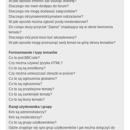
W jaki sposób zmienić lub usunąć ankietę?
Dlaczego nie mam dostępu do forum?
Dlaczego nie mogę dodawać załączników?
Dlaczego otrzymałem/otrzymałam ostrzeżenie?
W jaki sposób można zgłosić posty moderatorowi?
Do czego służy przycisk “Zapisz” znajdujący się w oknie tworzenia
tematu?
Dlaczego mój post musi być akceptowany?
W jaki sposób mogę przesunąć swój temat na górę strony tematów?
Formatowanie i typy tematów
Co to jest BBCode?
Czy można używać języka HTML?
Co to są są emotikony?
Czy można umieszczać obrazki w poście?
Co to są ogłoszenia globalne?
Co to są ogłoszenia?
Co to są przyklejone tematy?
Co to są zamknięte tematy?
Co to są ikony tematu?
Rangi użytkownika i grupy
Kim są administratorzy?
Kim są moderatorzy?
Co to są grupy użytkowników?
Gdzie znajduje się spis grup użytkowników i jak można dołączyć do