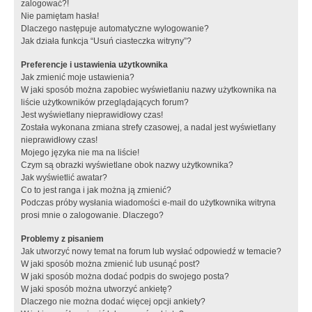
zalogować?!
Nie pamiętam hasła!
Dlaczego następuje automatyczne wylogowanie?
Jak działa funkcja “Usuń ciasteczka witryny”?
Preferencje i ustawienia użytkownika
Jak zmienić moje ustawienia?
W jaki sposób można zapobiec wyświetlaniu nazwy użytkownika na
liście użytkowników przeglądających forum?
Jest wyświetlany nieprawidłowy czas!
Została wykonana zmiana strefy czasowej, a nadal jest wyświetlany
nieprawidłowy czas!
Mojego języka nie ma na liście!
Czym są obrazki wyświetlane obok nazwy użytkownika?
Jak wyświetlić awatar?
Co to jest ranga i jak można ją zmienić?
Podczas próby wysłania wiadomości e-mail do użytkownika witryna
prosi mnie o zalogowanie. Dlaczego?
Problemy z pisaniem
Jak utworzyć nowy temat na forum lub wysłać odpowiedź w temacie?
W jaki sposób można zmienić lub usunąć post?
W jaki sposób można dodać podpis do swojego posta?
W jaki sposób można utworzyć ankietę?
Dlaczego nie można dodać więcej opcji ankiety?