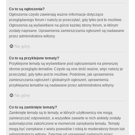
Co to są ogłoszenia?
Ogłoszenia często zawierają ważne informacje dotyczące
przeglądanego forum i należy je przeczytać, gdy tylko jest to możliwe.
Ogłoszenia są wyświetlane na górze każdej strony forum, w którym
zostały napisane. Uprawnienia zamieszczania ogłoszeń są nadawane
przez administratora witryny.
Na górę
Co to są przyklejone tematy?
Przyklejone tematy są wyświetlane pod ogłoszeniami na pierwszej
stronie przeglądu tematów. Często są one dość ważne, więc należy je
przeczytać, gdy tylko jest to możliwe. Podobnie, jak uprawnienia
zamieszczania ogłoszeń i globalnych ogłoszeń, uprawnienia
przyklejania tematów są nadawane przez administratora witryny.
Na górę
Co to są zamknięte tematy?
Zamknięte tematy są to tematy, w których użytkownicy nie mogą
zamieszczać odpowiedzi, a wszystkie zawarte w nich ankiety zostały
automatycznie zakończone w momencie zamykania tematu. Tematy
mogą być zamykane z wielu powodów i robią to moderatorzy forum lub
administratorzy witryny. Zależnie od uprawnień nadanych przez