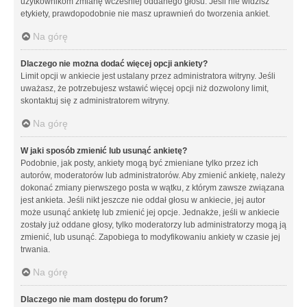
użytkownikom zmianę wcześniej oddanego głosu. Jeśli nie widzisz
etykiety, prawdopodobnie nie masz uprawnień do tworzenia ankiet.
Na górę
Dlaczego nie można dodać więcej opcji ankiety?
Limit opcji w ankiecie jest ustalany przez administratora witryny. Jeśli
uważasz, że potrzebujesz wstawić więcej opcji niż dozwolony limit,
skontaktuj się z administratorem witryny.
Na górę
W jaki sposób zmienić lub usunąć ankietę?
Podobnie, jak posty, ankiety mogą być zmieniane tylko przez ich
autorów, moderatorów lub administratorów. Aby zmienić ankietę, należy
dokonać zmiany pierwszego posta w wątku, z którym zawsze związana
jest ankieta. Jeśli nikt jeszcze nie oddał głosu w ankiecie, jej autor
może usunąć ankietę lub zmienić jej opcje. Jednakże, jeśli w ankiecie
zostały już oddane głosy, tylko moderatorzy lub administratorzy mogą ją
zmienić, lub usunąć. Zapobiega to modyfikowaniu ankiety w czasie jej
trwania.
Na górę
Dlaczego nie mam dostępu do forum?