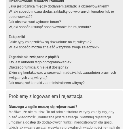
Obserwowanie tematów i zakładki
Jaka jest różnica między dodaniem zakładki a obserwowaniem?
W jaki sposób można dodać zakładkę do wybranych tematów lub je
obserwować??
Jak obserwować wybrane forum?
W jaki sposób usunąć obserwowanie forum, tematu?
Załączniki
Jakie typy załączników są dozwolone na tej witrynie?
W jaki sposób można znaleźć wszystkie swoje załączniki?
Zagadnienia związane z phpBB
Kto jest autorem tego oprogramowania?
Dlaczego funkcja X nie jest dostępna?
Z kim się kontaktować w sprawach nadużyć lub zagadnień prawnych
związanych z tą witryną?
Jak nawiązać kontakt z administratorem witryny?
Problemy z logowaniem i rejestracją
Dlaczego w ogóle muszę się rejestrować?
Możliwe, że nie musisz. To od administratora witryny zależy czy, aby
pisać wiadomości, konieczna jest rejestracja. Niemniej rejestracja
umożliwia dostęp do dodatkowych funkcji niedostępnych dla gości,
takich jak własny awatar, wysyłanie prywatnych wiadomości i e-maili do