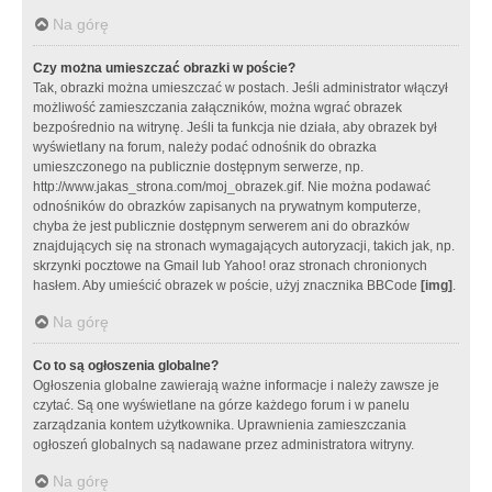
Na górę
Czy można umieszczać obrazki w poście?
Tak, obrazki można umieszczać w postach. Jeśli administrator włączył
możliwość zamieszczania załączników, można wgrać obrazek
bezpośrednio na witrynę. Jeśli ta funkcja nie działa, aby obrazek był
wyświetlany na forum, należy podać odnośnik do obrazka
umieszczonego na publicznie dostępnym serwerze, np.
http://www.jakas_strona.com/moj_obrazek.gif. Nie można podawać
odnośników do obrazków zapisanych na prywatnym komputerze,
chyba że jest publicznie dostępnym serwerem ani do obrazków
znajdujących się na stronach wymagających autoryzacji, takich jak, np.
skrzynki pocztowe na Gmail lub Yahoo! oraz stronach chronionych
hasłem. Aby umieścić obrazek w poście, użyj znacznika BBCode
[img]
.
Na górę
Co to są ogłoszenia globalne?
Ogłoszenia globalne zawierają ważne informacje i należy zawsze je
czytać. Są one wyświetlane na górze każdego forum i w panelu
zarządzania kontem użytkownika. Uprawnienia zamieszczania
ogłoszeń globalnych są nadawane przez administratora witryny.
Na górę