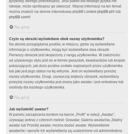
językowy, którego potrzebujesz. Jeśli pakiet dla twojego języka nie
istnieje, może spróbujesz go utworzyć. Więcej informacji na ten temat
można znaleźć na stronie internetowej phpBB Limited
phpBB.pl
® lub
phpBB.com
®
Na górę
Czym są obrazki wyświetlane obok nazwy użytkownika?
Na stronie przeglądania postów, w miejscu, gdzie są wyświetlane
informacje o użytkowniku, mogą być wyświetlane dwa obrazki.
Pierwszy obrazek jest skojarzony z rangą użytkownika. W zależności
od używanego stylu jest on w formie gwiazdek, kwadracików lub kropek
pokazujących, jak dużo postów zostało napisanych przez użytkownika
lub jaki jest jego status na tej witrynie. Jest on wyświetlany poniżej
nazwy użytkownika. Drugi, zazwyczaj większy obrazek, wyświetlany
powyżej nazwy użytkownika jest znany jako awatar i jest unikatowy lub
osobisty dla każdego użytkownika.
Na górę
Jak wyświetlić awatar?
W panelu zarządzania kontem na karcie „Profil” w sekcji „Awatar”,
używając jednej z czterech metod: Gravatar, Galeria awatarów, Zdalny
awatar lub Prześlij awatar, można dodać awatar. Wyświetlanie
awatarów i sposób ich wyświetlania są uzależnione od administratora