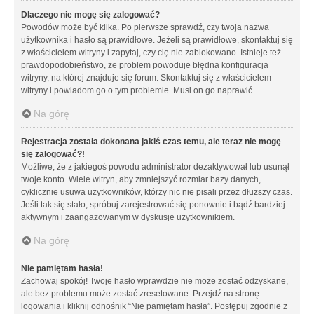
Dlaczego nie mogę się zalogować?
Powodów może być kilka. Po pierwsze sprawdź, czy twoja nazwa
użytkownika i hasło są prawidłowe. Jeżeli są prawidłowe, skontaktuj się
z właścicielem witryny i zapytaj, czy cię nie zablokowano. Istnieje też
prawdopodobieństwo, że problem powoduje błędna konfiguracja
witryny, na której znajduje się forum. Skontaktuj się z właścicielem
witryny i powiadom go o tym problemie. Musi on go naprawić.
Na górę
Rejestracja została dokonana jakiś czas temu, ale teraz nie mogę
się zalogować?!
Możliwe, że z jakiegoś powodu administrator dezaktywował lub usunął
twoje konto. Wiele witryn, aby zmniejszyć rozmiar bazy danych,
cyklicznie usuwa użytkowników, którzy nic nie pisali przez dłuższy czas.
Jeśli tak się stało, spróbuj zarejestrować się ponownie i bądź bardziej
aktywnym i zaangażowanym w dyskusje użytkownikiem.
Na górę
Nie pamiętam hasła!
Zachowaj spokój! Twoje hasło wprawdzie nie może zostać odzyskane,
ale bez problemu może zostać zresetowane. Przejdź na stronę
logowania i kliknij odnośnik “Nie pamiętam hasła”. Postępuj zgodnie z