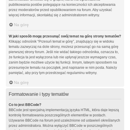
publikowania postów polegające na konieczności ich akceptowania
przez moderatorów przed opublikowaniem na forum. Aby uzyskać
więcej informacji, skontaktuj się z administratorem witryny.
Na górę
W jaki sposób mogę przesunąć swój temat na górę strony tematów?
Klikając odnośnik “Przesuń temat w górę”, znajdujący się w widoku
tematu zazwyczaj na dole strony, możesz przesunąć go na samą górę
pierwszej strony forum. Jeśli nie widać takiego odnośnika, oznacza to,
że funkcja ta jest wyłączona lub nie upłynął jeszcze wymagany czas,
zanim będzie możliwe użycie tej funkcji. Innym, łatwym sposobem na
przesunięcie tematu na początek, jest napisanie w nim posta. Należy
pamiętać, aby przy tym przestrzegać regulaminu witryny.
Na górę
Formatowanie i typy tematów
Co to jest BBCode?
BBCode jest specjalną implementacją języka HTML, która daje lepszą
kontrolę formatowania poszczególnych elementów w postach.
Używanie BBCode na forum jest uzależnione od ustawień określanych
przez administratora. Można wyłączyć BBCode w poszczególnych