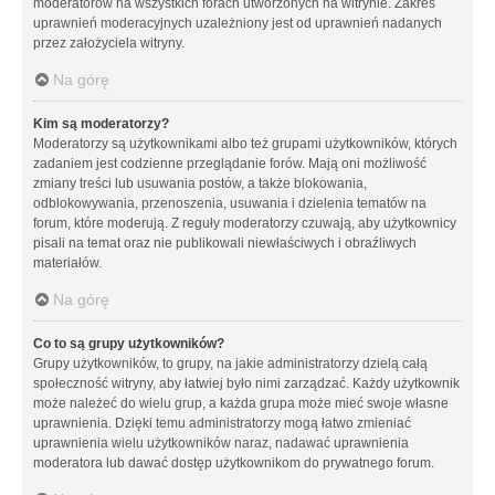
moderatorów na wszystkich forach utworzonych na witrynie. Zakres
uprawnień moderacyjnych uzależniony jest od uprawnień nadanych
przez założyciela witryny.
Na górę
Kim są moderatorzy?
Moderatorzy są użytkownikami albo też grupami użytkowników, których
zadaniem jest codzienne przeglądanie forów. Mają oni możliwość
zmiany treści lub usuwania postów, a także blokowania,
odblokowywania, przenoszenia, usuwania i dzielenia tematów na
forum, które moderują. Z reguły moderatorzy czuwają, aby użytkownicy
pisali na temat oraz nie publikowali niewłaściwych i obraźliwych
materiałów.
Na górę
Co to są grupy użytkowników?
Grupy użytkowników, to grupy, na jakie administratorzy dzielą całą
społeczność witryny, aby łatwiej było nimi zarządzać. Każdy użytkownik
może należeć do wielu grup, a każda grupa może mieć swoje własne
uprawnienia. Dzięki temu administratorzy mogą łatwo zmieniać
uprawnienia wielu użytkowników naraz, nadawać uprawnienia
moderatora lub dawać dostęp użytkownikom do prywatnego forum.