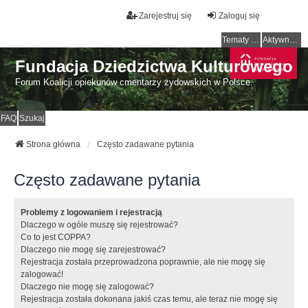
Zarejestruj się
Zaloguj się
Tematy bez odpowiedzi
Aktywne tematy
Fundacja Dziedzictwa Kulturowego
Forum Koalicji opiekunów cmentarzy żydowskich w Polsce.
FAQ
Szukaj
Strona główna
Często zadawane pytania
Często zadawane pytania
Problemy z logowaniem i rejestracją
Dlaczego w ogóle muszę się rejestrować?
Co to jest COPPA?
Dlaczego nie mogę się zarejestrować?
Rejestracja została przeprowadzona poprawnie, ale nie mogę się
zalogować!
Dlaczego nie mogę się zalogować?
Rejestracja została dokonana jakiś czas temu, ale teraz nie mogę się