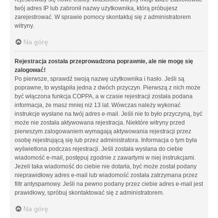
twój adres IP lub zabronił nazwy użytkownika, którą próbujesz
zarejestrować. W sprawie pomocy skontaktuj się z administratorem
witryny.
Na górę
Rejestracja została przeprowadzona poprawnie, ale nie mogę się
zalogować!
Po pierwsze, sprawdź swoją nazwę użytkownika i hasło. Jeśli są
poprawne, to wystąpiła jedna z dwóch przyczyn. Pierwszą z nich może
być włączona funkcja COPPA, a w czasie rejestracji została podana
informacja, że masz mniej niż 13 lat. Wówczas należy wykonać
instrukcje wysłane na twój adres e-mail. Jeśli nie to było przyczyną, być
może nie została aktywowana rejestracja. Niektóre witryny przed
pierwszym zalogowaniem wymagają aktywowania rejestracji przez
osobę rejestrującą się lub przez administratora. Informacja o tym była
wyświetlona podczas rejestracji. Jeśli została wysłana do ciebie
wiadomość e-mail, postępuj zgodnie z zawartymi w niej instrukcjami.
Jeżeli taka wiadomość do ciebie nie dotarła, być może został podany
nieprawidłowy adres e-mail lub wiadomość została zatrzymana przez
filtr antyspamowy. Jeśli na pewno podany przez ciebie adres e-mail jest
prawidłowy, spróbuj skontaktować się z administratorem.
Na górę