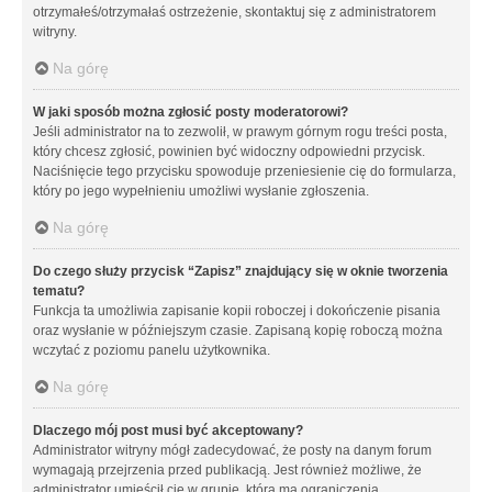
otrzymałeś/otrzymałaś ostrzeżenie, skontaktuj się z administratorem
witryny.
Na górę
W jaki sposób można zgłosić posty moderatorowi?
Jeśli administrator na to zezwolił, w prawym górnym rogu treści posta,
który chcesz zgłosić, powinien być widoczny odpowiedni przycisk.
Naciśnięcie tego przycisku spowoduje przeniesienie cię do formularza,
który po jego wypełnieniu umożliwi wysłanie zgłoszenia.
Na górę
Do czego służy przycisk “Zapisz” znajdujący się w oknie tworzenia
tematu?
Funkcja ta umożliwia zapisanie kopii roboczej i dokończenie pisania
oraz wysłanie w późniejszym czasie. Zapisaną kopię roboczą można
wczytać z poziomu panelu użytkownika.
Na górę
Dlaczego mój post musi być akceptowany?
Administrator witryny mógł zadecydować, że posty na danym forum
wymagają przejrzenia przed publikacją. Jest również możliwe, że
administrator umieścił cię w grupie, która ma ograniczenia