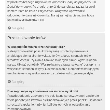
w profilu wybranego użytkownika odnośnik
Dodaj do przyjaciół
lub
Dodaj do wrogów
. Po drugie, przejść do panelu zarządzania swoim
kontem i tam na karcie
Przyjaciele i wrogowie
wprowadzić
odpowiednie dane użytkownika. Na tej samej karcie można także
usuwać użytkowników z list.
Na górę
Przeszukiwanie forów
W jaki sposób można przeszukiwać fora?
Należy wprowadzić poszukiwaną frazę w pole wyszukiwania
znajdujące się na stronie wykazu forów, a także stronach forów i
tematów. W celu uzyskania zaawansowanych funkcji wyszukiwania
należy kliknąć odnośnik “Wyszukiwanie zaawansowane” dostępny na
wszystkich stronach witryny. Rozmieszczenie elementów sterujących
mechanizmem wyszukiwania może zależeć od używanego stylu.
Na górę
Dlaczego moje wyszukiwanie nie zwraca wyników?
Prawdopodobnie zapytanie nie było jasno sprecyzowane i zawierało
wiele podobnych zwrotów niezindeksowanych przez phpBB. Dokładnie
sprecyzuj zapytanie – użyj funkcji dostępnych w wyszukiwaniu
zaawansowanym.