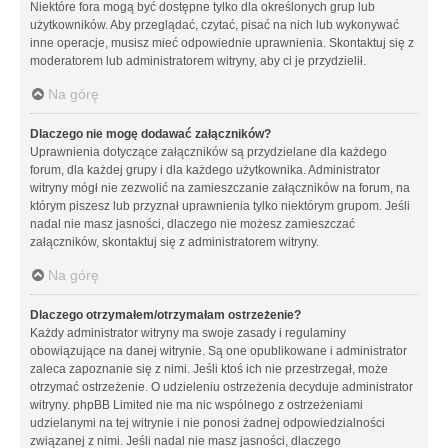
Niektóre fora mogą być dostępne tylko dla określonych grup lub
użytkowników. Aby przeglądać, czytać, pisać na nich lub wykonywać
inne operacje, musisz mieć odpowiednie uprawnienia. Skontaktuj się z
moderatorem lub administratorem witryny, aby ci je przydzielił.
Na górę
Dlaczego nie mogę dodawać załączników?
Uprawnienia dotyczące załączników są przydzielane dla każdego
forum, dla każdej grupy i dla każdego użytkownika. Administrator
witryny mógł nie zezwolić na zamieszczanie załączników na forum, na
którym piszesz lub przyznał uprawnienia tylko niektórym grupom. Jeśli
nadal nie masz jasności, dlaczego nie możesz zamieszczać
załączników, skontaktuj się z administratorem witryny.
Na górę
Dlaczego otrzymałem/otrzymałam ostrzeżenie?
Każdy administrator witryny ma swoje zasady i regulaminy
obowiązujące na danej witrynie. Są one opublikowane i administrator
zaleca zapoznanie się z nimi. Jeśli ktoś ich nie przestrzegał, może
otrzymać ostrzeżenie. O udzieleniu ostrzeżenia decyduje administrator
witryny. phpBB Limited nie ma nic wspólnego z ostrzeżeniami
udzielanymi na tej witrynie i nie ponosi żadnej odpowiedzialności
związanej z nimi. Jeśli nadal nie masz jasności, dlaczego