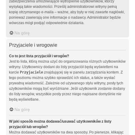
zabezpieczenia umożliwiające wytropienie użytkowników, którzy
wysyłają takie wiadomości. Prześlij administratorowi witryny pełną
kopię otrzymanego e-maila – ważne, aby były w niej zawarte nagłówki,
ponieważ zawierają one informacje o nadawcy. Administrator będzie
wówczas mógł podjąć odpowiednie działania.
Na górę
Przyjaciele i wrogowie
Co to jest lista przyjaciół i wrogów?
Jest to lista, którą można użyć do organizowania różnych użytkowników
witryny. Użytkownicy dodani do listy przyjaciół będą wyświetleni na
karcie
Przyjaciele
znajdującej się w panelu zarządzania kontem. Z
tego poziomu można szybko sprawdzić ich status, a także wysłać
prywatną wiadomość. Zależnie od używanego stylu witryny, posty tych
użytkowników mogą być wyróżniane. Jeśli użytkownik zostanie dodany
do listy wrogów, wszystkie posty przez niego napisane domyślnie nie
będą wyświetlane.
Na górę
W jaki sposób można dodawać/usuwać użytkowników z listy
przyjaciół lub wrogów?
Można dodawać użytkowników na dwa sposoby. Po pierwsze, klikając