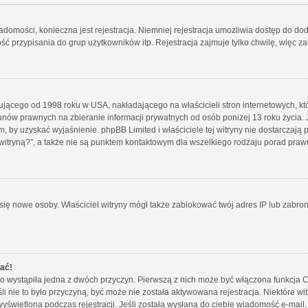
iadomości, konieczna jest rejestracja. Niemniej rejestracja umożliwia dostęp do do
 przypisania do grup użytkowników itp. Rejestracja zajmuje tylko chwilę, więc za
ującego od 1998 roku w USA, nakładającego na właścicieli stron internetowych, k
nów prawnych na zbieranie informacji prywatnych od osób poniżej 13 roku życia. 
iem, by uzyskać wyjaśnienie. phpBB Limited i właściciele tej witryny nie dostarcza
itryną?”, a także nie są punktem kontaktowym dla wszelkiego rodzaju porad praw
ały się nowe osoby. Właściciel witryny mógł także zablokować twój adres IP lub zab
wać!
o wystąpiła jedna z dwóch przyczyn. Pierwszą z nich może być włączona funkcja CO
śli nie to było przyczyną, być może nie została aktywowana rejestracja. Niektóre
 wyświetlona podczas rejestracji. Jeśli została wysłana do ciebie wiadomość e-mail