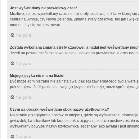
Jest wyświetlany nieprawidłowy czas!
Możliwe, że jest wyświetlany czas z innej strefy czasowej, niż ta, w której 
centralna, Afryka, czy Nowa Zelandia. Zmiana strefy czasowej, tak jak i wię
moment, by się zarejestrować.
Na górę
Została wykonana zmiana strefy czasowej, a nadal jest wyświetlany niep
Jeżeli na pewno strefa czasowa została ustawiona prawidłowo, a czas nadal 
Na górę
Mojego języka nie ma na liście!
Być może administrator nie zainstalował pakietu zawierającego twoją wersję 
potrzebujesz. Jeśli pakiet dla twojego języka nie istnieje, może spróbujesz
Na górę
Czym są obrazki wyświetlane obok nazwy użytkownika?
Na stronie przeglądania postów, w miejscu, gdzie są wyświetlane informacje
gwiazdek, kwadracików lub kropek pokazujących, jak dużo postów zostało napi
wyświetlany powyżej nazwy użytkownika jest znany jako awatar i jest unikat
Na górę