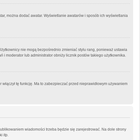
watar, można dodać awatar. Wyświetlanie awatarów i sposób ich wyświetlania
 Użytkownicy nie mogą bezpośrednio zmieniać stylu rang, ponieważ ustawia
łań i moderator lub administrator obniży licznik postów takiego użytkownika.
tor włączył tę funkcję. Ma to zabezpieczać przed nieprawidłowym używaniem
publikowaniem wiadomości trzeba będzie się zarejestrować. Na dole strony
 itp.