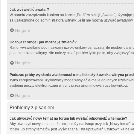
Jak wyświetlić awatar?
W panelu zarządzania kontem na karcie „Profil” w sekcji „Awatar”, używając 
są uzależnione od administratora witryny. Jeśli nie można używać awatarów n
Na górę
Co to jest ranga i jak można ją zmienić?
Rangi wyświetlane pod nazwami użytkowników oznaczają, ile postów dany uży
je administrator witryny. Nie należy pisać postów tylko po to, aby zwiększyć s
Na górę
Podczas próby wysłania wiadomości e-mail do użytkownika witryna prosi
Tylko zarejestrowani użytkownicy mogą wysyłać e-maile do innych użytkowni
systemu poczty elektronicznej witryny przez anonimowych użytkowników.
Na górę
Problemy z pisaniem
Jak utworzyć nowy temat na forum lub wysłać odpowiedź w temacie?
Aby utworzyć nowy temat na forum, należy nacisnąć przycisk „Nowy temat”, 
forum lub strony tematów jest wyświetlana lista uprawnień użytkownika na 