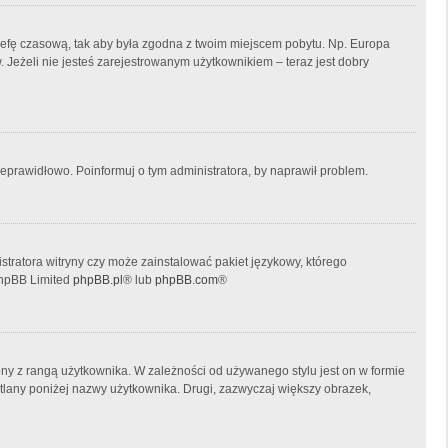
ń strefę czasową, tak aby była zgodna z twoim miejscem pobytu. Np. Europa
 Jeżeli nie jesteś zarejestrowanym użytkownikiem – teraz jest dobry
ieprawidłowo. Poinformuj o tym administratora, by naprawił problem.
stratora witryny czy może zainstalować pakiet językowy, którego
 phpBB Limited
phpBB.pl
® lub
phpBB.com
®
ony z rangą użytkownika. W zależności od używanego stylu jest on w formie
etlany poniżej nazwy użytkownika. Drugi, zazwyczaj większy obrazek,