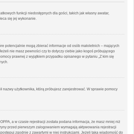
datkowych funkcji niedostępnych dla gości, takich jak własny awatar,
leca się jej wykonanie.
tóre potencjalnie mogą zbierać informacje od osób małoletnich – mających
Jeżeli nie masz pewności czy to dotyczy ciebie jako kogoś próbującego
ją pomocy prawnej z wyjątkiem przypadku opisanego w pytaniu „Z kim się
nych.
ronił nazwy użytkownika, którą próbujesz zarejestrować. W sprawie pomocy
PPA, a w czasie rejestracji została podana informacja, że masz mniej niż
 witryny przed pierwszym zalogowaniem wymagają aktywowania rejestracji
, postępuj zgodnie z zawartymi w niej instrukcjami. Jeżeli taka wiadomość do