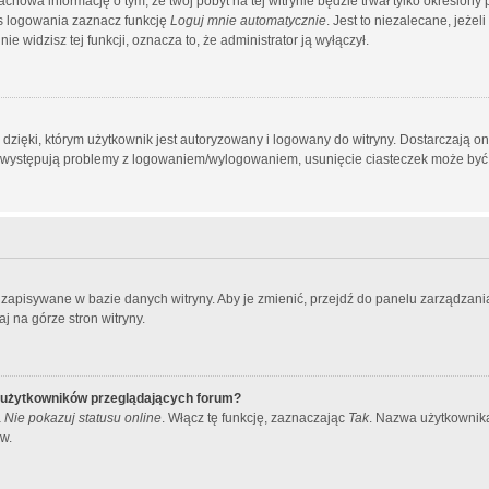
zachowa informację o tym, że twój pobyt na tej witrynie będzie trwał tylko określo
s logowania zaznacz funkcję
Loguj mnie automatycznie
. Jest to niezalecane, jeżel
ie widzisz tej funkcji, oznacza to, że administrator ją wyłączył.
ięki, którym użytkownik jest autoryzowany i logowany do witryny. Dostarczają one 
śli występują problemy z logowaniem/wylogowaniem, usunięcie ciasteczek może by
ą zapisywane w bazie danych witryny. Aby je zmienić, przejdź do panelu zarządz
j na górze stron witryny.
e użytkowników przeglądających forum?
a
Nie pokazuj statusu online
. Włącz tę funkcję, zaznaczając
Tak
. Nazwa użytkownika
w.