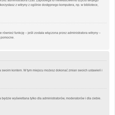
ny przez administratora czas. Zapobiega to niewłaściwemu użyciu twojego
i korzystasz z witryny z ogólnie dostępnego komputera, np. w bibliotece,
również funkcję – jeśli została włączona przez administratora witryny –
ć pomocne.
ania swoim kontem. W tym miejscu możesz dokonać zmian swoich ustawień i
 będzie wyświetlana tylko dla administratorów, moderatorów i dla ciebie.