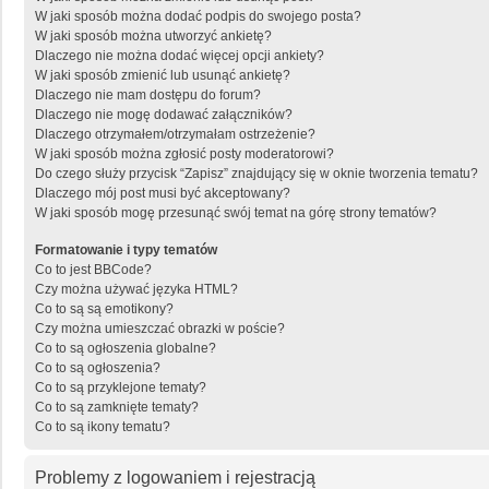
W jaki sposób można dodać podpis do swojego posta?
W jaki sposób można utworzyć ankietę?
Dlaczego nie można dodać więcej opcji ankiety?
W jaki sposób zmienić lub usunąć ankietę?
Dlaczego nie mam dostępu do forum?
Dlaczego nie mogę dodawać załączników?
Dlaczego otrzymałem/otrzymałam ostrzeżenie?
W jaki sposób można zgłosić posty moderatorowi?
Do czego służy przycisk “Zapisz” znajdujący się w oknie tworzenia tematu?
Dlaczego mój post musi być akceptowany?
W jaki sposób mogę przesunąć swój temat na górę strony tematów?
Formatowanie i typy tematów
Co to jest BBCode?
Czy można używać języka HTML?
Co to są są emotikony?
Czy można umieszczać obrazki w poście?
Co to są ogłoszenia globalne?
Co to są ogłoszenia?
Co to są przyklejone tematy?
Co to są zamknięte tematy?
Co to są ikony tematu?
Problemy z logowaniem i rejestracją