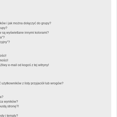
ików i jak można dołączyć do grupy?
rupy?
 są wyświetlane innymi kolorami?
ka”?
cyjny”?
ści!
mości!
iwy e-mail od kogoś z tej witryny!
żytkowników z listy przyjaciół lub wrogów?
ra?
aca wyników?
ustą stronę?!
sty i tematy?