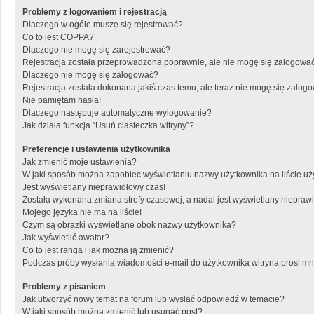
Problemy z logowaniem i rejestracją
Dlaczego w ogóle muszę się rejestrować?
Co to jest COPPA?
Dlaczego nie mogę się zarejestrować?
Rejestracja została przeprowadzona poprawnie, ale nie mogę się zalogować
Dlaczego nie mogę się zalogować?
Rejestracja została dokonana jakiś czas temu, ale teraz nie mogę się zalog
Nie pamiętam hasła!
Dlaczego następuje automatyczne wylogowanie?
Jak działa funkcja “Usuń ciasteczka witryny”?
Preferencje i ustawienia użytkownika
Jak zmienić moje ustawienia?
W jaki sposób można zapobiec wyświetlaniu nazwy użytkownika na liście u
Jest wyświetlany nieprawidłowy czas!
Została wykonana zmiana strefy czasowej, a nadal jest wyświetlany niepraw
Mojego języka nie ma na liście!
Czym są obrazki wyświetlane obok nazwy użytkownika?
Jak wyświetlić awatar?
Co to jest ranga i jak można ją zmienić?
Podczas próby wysłania wiadomości e-mail do użytkownika witryna prosi m
Problemy z pisaniem
Jak utworzyć nowy temat na forum lub wysłać odpowiedź w temacie?
W jaki sposób można zmienić lub usunąć post?