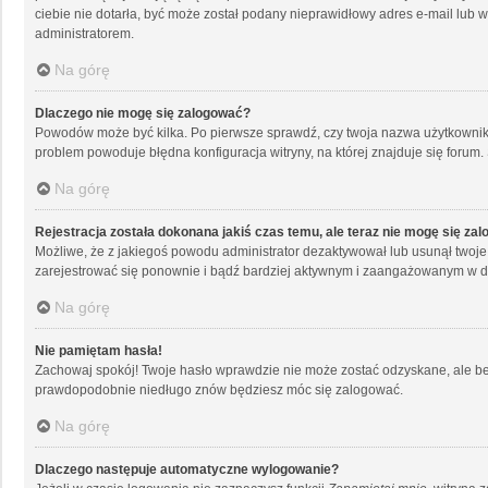
ciebie nie dotarła, być może został podany nieprawidłowy adres e-mail lub 
administratorem.
Na górę
Dlaczego nie mogę się zalogować?
Powodów może być kilka. Po pierwsze sprawdź, czy twoja nazwa użytkownika i 
problem powoduje błędna konfiguracja witryny, na której znajduje się forum.
Na górę
Rejestracja została dokonana jakiś czas temu, ale teraz nie mogę się za
Możliwe, że z jakiegoś powodu administrator dezaktywował lub usunął twoje ko
zarejestrować się ponownie i bądź bardziej aktywnym i zaangażowanym w d
Na górę
Nie pamiętam hasła!
Zachowaj spokój! Twoje hasło wprawdzie nie może zostać odzyskane, ale bez
prawdopodobnie niedługo znów będziesz móc się zalogować.
Na górę
Dlaczego następuje automatyczne wylogowanie?