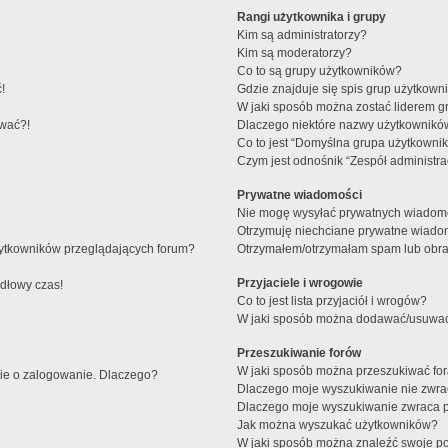
Rangi użytkownika i grupy
Kim są administratorzy?
Kim są moderatorzy?
Co to są grupy użytkowników?
!
Gdzie znajduje się spis grup użytkown
W jaki sposób można zostać liderem g
ować?!
Dlaczego niektóre nazwy użytkowników
Co to jest “Domyślna grupa użytkowni
Czym jest odnośnik “Zespół administra
Prywatne wiadomości
Nie mogę wysyłać prywatnych wiadomo
Otrzymuję niechciane prywatne wiado
żytkowników przeglądających forum?
Otrzymałem/otrzymałam spam lub obraźl
Przyjaciele i wrogowie
idłowy czas!
Co to jest lista przyjaciół i wrogów?
W jaki sposób można dodawać/usuwać u
Przeszukiwanie forów
W jaki sposób można przeszukiwać fo
nie o zalogowanie. Dlaczego?
Dlaczego moje wyszukiwanie nie zwr
Dlaczego moje wyszukiwanie zwraca p
Jak można wyszukać użytkowników?
W jaki sposób można znaleźć swoje po