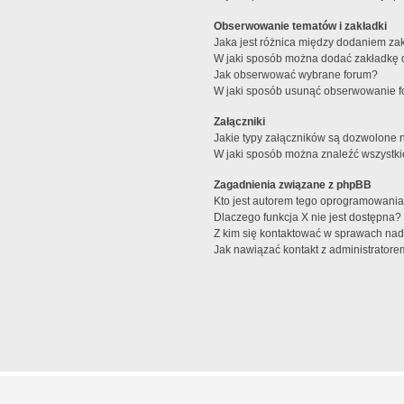
Obserwowanie tematów i zakładki
Jaka jest różnica między dodaniem z
W jaki sposób można dodać zakładkę 
Jak obserwować wybrane forum?
W jaki sposób usunąć obserwowanie f
Załączniki
Jakie typy załączników są dozwolone na
W jaki sposób można znaleźć wszystki
Zagadnienia związane z phpBB
Kto jest autorem tego oprogramowani
Dlaczego funkcja X nie jest dostępna?
Z kim się kontaktować w sprawach nad
Jak nawiązać kontakt z administratore