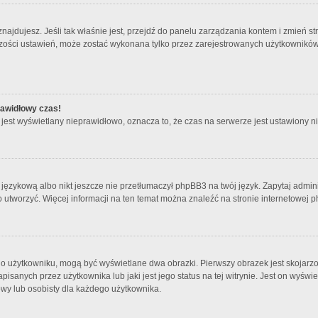
się znajdujesz. Jeśli tak właśnie jest, przejdź do panelu zarządzania kontem i zmie
kszości ustawień, może zostać wykonana tylko przez zarejestrowanych użytkowników.
rawidłowy czas!
jest wyświetlany nieprawidłowo, oznacza to, że czas na serwerze jest ustawiony n
językową albo nikt jeszcze nie przetłumaczył phpBB3 na twój język. Zapytaj admini
 go utworzyć. Więcej informacji na ten temat można znaleźć na stronie internetowej
 o użytkowniku, mogą być wyświetlane dwa obrazki. Pierwszy obrazek jest skojarz
sanych przez użytkownika lub jaki jest jego status na tej witrynie. Jest on wyświ
owy lub osobisty dla każdego użytkownika.