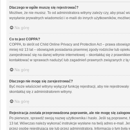
Dlaczego w ogóle muszę się rejestrować?
Możliwe, że nie musisz. To od administratora witryny zależy czy, aby pisać w
wysyłanie prywatnych wiadomości i e-maili do innych użytkowników, możliwość
Na górę
Co to jest COPPA?
COPPA, to skrót od Child Online Privacy and Protection Act – prawa obowiąz
mniej niż 13 lat – obowiązek posiadania pisemnej zgody rodziców lub opieku
zarejestrować się na danej witrynie internetowej – skontaktuj się z prawnik
kontaktować w sprawach nadużyć lub zagadnień prawnych związanych z tą w
Na górę
Dlaczego nie mogę się zarejestrować?
Być może właściciel witryny wyłączył funkcję rejestracji, aby nie rejestrow
skontaktuj się z administratorem witryny.
Na górę
Rejestracja została przeprowadzona poprawnie, ale nie mogę się zalogo
Po pierwsze, sprawdź swoją nazwę użytkownika i hasło. Jeśli są poprawne, t
13 lat. Wówczas należy wykonać instrukcje wysłane na twój adres e-mail. Je
przez osobę rejestrującą się lub przez administratora. Informacja o tym była