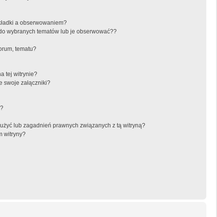
akładki a obserwowaniem?
do wybranych tematów lub je obserwować??
orum, tematu?
 tej witrynie?
e swoje załączniki?
a?
użyć lub zagadnień prawnych związanych z tą witryną?
m witryny?