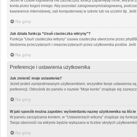
Jeżeli w czasie logowania nie zaznaczysz funkcji
Zapamiętaj mnie
, witryna 
konta przez kogoś innego. Aby pozostać zalogowanym/zalogowaną, podcza
kawiarence internetowej, sali komputerowej w szkole lub na uczelni itp. Jeśli n
Na górę
Jak działa funkcja “Usuń ciasteczka witryny”?
Funkcja “Usuń ciasteczka witryny” usuwa ciasteczka utworzone przez phpBB dz
śledzenia przeczytanych i nieprzeczytanych przez użytkownika postów. Je
Na górę
Preferencje i ustawienia użytkownika
Jak zmienić moje ustawienia?
Jeżeli jesteś zarejestrowanym użytkownikiem, wszystkie twoje ustawienia s
preferencji. Odnośnik do panelu o nazwie “Moje konto” znajduje się zazwycza
Na górę
W jaki sposób można zapobiec wyświetlaniu nazwy użytkownika na liści
W panelu zarządzania kontem, w “Ustawieniach witryny” znajduje się funkcj
Twoja obecność na witrynie będzie wykazana w liczbie ukrytych użytkownikó
Na górę