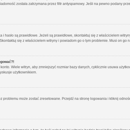
wiadomość została zatrzymana przez filtr antyspamowy. Jeśli na pewno podany przez
hasło są prawidłowe. Jeżeli są prawidłowe, skontaktuj się z właścicielem witryny
 Skontaktuj się z właścicielem witryny i powiadom go o tym problemie. Musi on go 
logować?!
nto. Wiele witryn, aby zmniejszyć rozmiar bazy danych, cyklicznie usuwa użytkownikó
yskusje użytkownikiem.
 problemu może zostać zresetowane. Przejdź na stronę logowania i kliknij odnośni