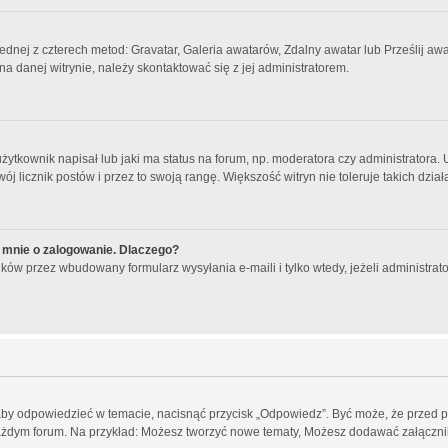
jednej z czterech metod: Gravatar, Galeria awatarów, Zdalny awatar lub Prześlij a
a danej witrynie, należy skontaktować się z jej administratorem.
tkownik napisał lub jaki ma status na forum, np. moderatora czy administratora.
wój licznik postów i przez to swoją rangę. Większość witryn nie toleruje takich dzia
 mnie o zalogowanie. Dlaczego?
ków przez wbudowany formularz wysyłania e-maili i tylko wtedy, jeżeli administra
aby odpowiedzieć w temacie, nacisnąć przycisk „Odpowiedz”. Być może, że przed 
każdym forum. Na przykład: Możesz tworzyć nowe tematy, Możesz dodawać załączniki