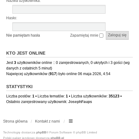
Nazwa użytkownika:
Hasło:
Nie pamiętam hasła
Zapamiętaj mnie
KTO JEST ONLINE
Jest
3
użytkowników online :: 0 zarejestrowanych, 0 ukrytych i 3 gości (wg
danych z ostatnich 5 minut)
Najwięcej użytkowników (
917
) było online 06 maja 2026, 4:54
STATYSTYKI
Liczba postów:
1
• Liczba tematów:
1
• Liczba użytkowników:
35123
•
Ostatnio zarejestrowany użytkownik:
JosephFaups
Strona główna
Kontakt z nami
Technologię dostarcza
phpBB
® Forum Software © phpBB Limited
Polski pakiet językowy dostarcza
phpBB.pl