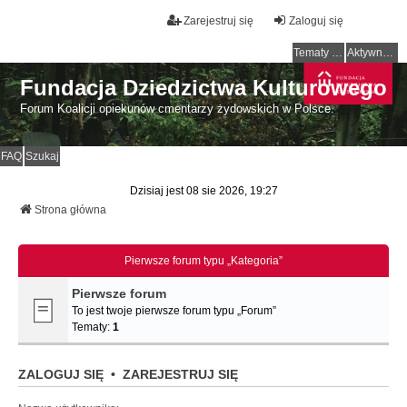
Zarejestruj się
Zaloguj się
Tematy bez odpowiedzi
Aktywne tematy
Fundacja Dziedzictwa Kulturowego
Forum Koalicji opiekunów cmentarzy żydowskich w Polsce.
FAQ
Szukaj
Dzisiaj jest 08 sie 2026, 19:27
Strona główna
Pierwsze forum typu „Kategoria”
Pierwsze forum
To jest twoje pierwsze forum typu „Forum”
Tematy:
1
ZALOGUJ SIĘ
•
ZAREJESTRUJ SIĘ